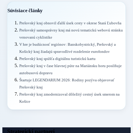
Súvisiace články
Prešovský kraj obnovil ďalší úsek cesty v okrese Stará Ľubovňa
Prešovský samosprávny kraj má novú tematickú webovú stránku
venovanú cyklistike
V hre je budúcnosť regiónov: Banskobystrický, Prešovský a
Košický kraj žiadajú spravodlivé rozdelenie eurofondov
Prešovský kraj spúšťa digitálnu turistickú kartu
Prešovský kraj v čase hlavnej púte na Mariánsku horu posilňuje
autobusovú dopravu
Štartuje LEGENDARIUM 2026: Rodiny pozýva objavovať
Prešovský kraj
Prešovský kraj zmodernizoval dôležitý cestný úsek smerom na
Košice
Strategickí partneri