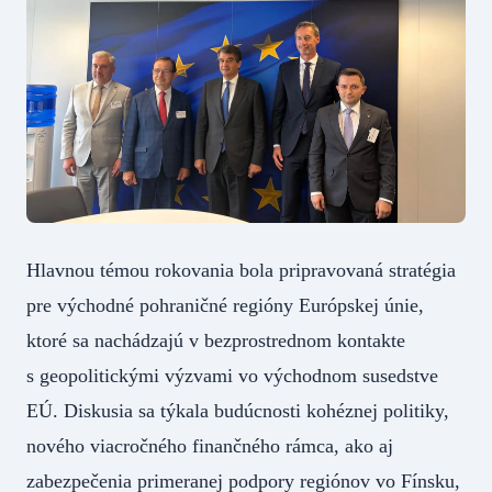
Hlavnou témou rokovania bola pripravovaná stratégia
pre východné pohraničné regióny Európskej únie,
ktoré sa nachádzajú v bezprostrednom kontakte
s geopolitickými výzvami vo východnom susedstve
EÚ. Diskusia sa týkala budúcnosti kohéznej politiky,
nového viacročného finančného rámca, ako aj
zabezpečenia primeranej podpory regiónov vo Fínsku,