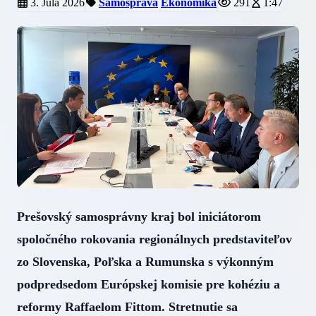
3. Júla 2026
Samospráva
Ekonomika
291
1:47
Prešovský samosprávny kraj bol iniciátorom
spoločného rokovania regionálnych predstaviteľov
zo Slovenska, Poľska a Rumunska s výkonným
podpredsedom Európskej komisie pre kohéziu a
reformy Raffaelom Fittom. Stretnutie sa