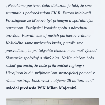
„Nečakáme pasívne, čoho dôkazom je fakt, že sme
stretnutie s podpredsedom EK R. Fittom iniciovali.
Považujeme za kľúčové byt priamym a spoľahlivým
partnerom Európskej komisie spolu s národnou
úrovňou. Pozvali sme aj našich partnerov vrátane
Košického samosprávneho kraja, pretože sme
presvedčení, že pri takýchto témach musí mať východ
Slovenska spoločný a silný hlas. Naším cieľom bolo
získať garanciu, že naše prihraničné regióny s
Ukrajinou budú prijímateľom strategickej pomoci v
rámci nástroja EastInvest v objeme 28 miliárd eur,“
uviedol predseda PSK Milan Majerský.