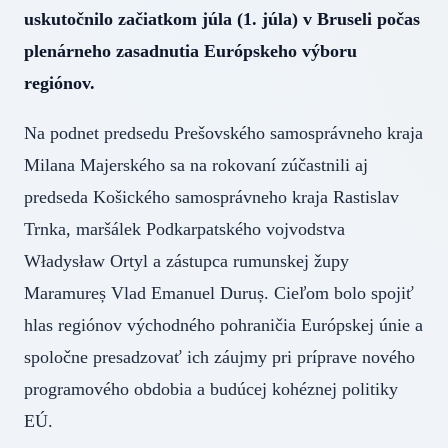
uskutočnilo začiatkom júla (1. júla) v Bruseli počas
plenárneho zasadnutia Európskeho výboru
regiónov.
Na podnet predsedu Prešovského samosprávneho kraja
Milana Majerského sa na rokovaní zúčastnili aj
predseda Košického samosprávneho kraja Rastislav
Trnka, maršálek Podkarpatského vojvodstva
Władysław Ortyl a zástupca rumunskej župy
Maramureș Vlad Emanuel Duruș. Cieľom bolo spojiť
hlas regiónov východného pohraničia Európskej únie a
spoločne presadzovať ich záujmy pri príprave nového
programového obdobia a budúcej kohéznej politiky
EÚ.