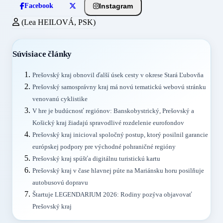
Instagram
Facebook
(Lea HEILOVÁ, PSK)
Súvisiace články
Prešovský kraj obnovil ďalší úsek cesty v okrese Stará Ľubovňa
Prešovský samosprávny kraj má novú tematickú webovú stránku
venovanú cyklistike
V hre je budúcnosť regiónov: Banskobystrický, Prešovský a
Košický kraj žiadajú spravodlivé rozdelenie eurofondov
Prešovský kraj inicioval spoločný postup, ktorý posilnil garancie
európskej podpory pre východné pohraničné regióny
Prešovský kraj spúšťa digitálnu turistickú kartu
Prešovský kraj v čase hlavnej púte na Mariánsku horu posilňuje
autobusovú dopravu
Štartuje LEGENDARIUM 2026: Rodiny pozýva objavovať
Prešovský kraj