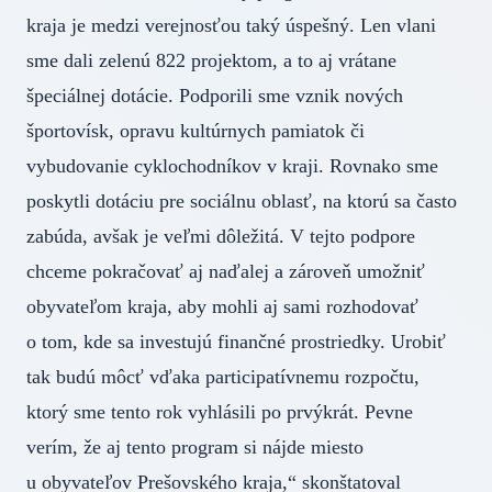
kraja je medzi verejnosťou taký úspešný. Len vlani
sme dali zelenú 822 projektom, a to aj vrátane
špeciálnej dotácie. Podporili sme vznik nových
športovísk, opravu kultúrnych pamiatok či
vybudovanie cyklochodníkov v kraji. Rovnako sme
poskytli dotáciu pre sociálnu oblasť, na ktorú sa často
zabúda, avšak je veľmi dôležitá. V tejto podpore
chceme pokračovať aj naďalej a zároveň umožniť
obyvateľom kraja, aby mohli aj sami rozhodovať
o tom, kde sa investujú finančné prostriedky. Urobiť
tak budú môcť vďaka participatívnemu rozpočtu,
ktorý sme tento rok vyhlásili po prvýkrát. Pevne
verím, že aj tento program si nájde miesto
u obyvateľov Prešovského kraja,“ skonštatoval