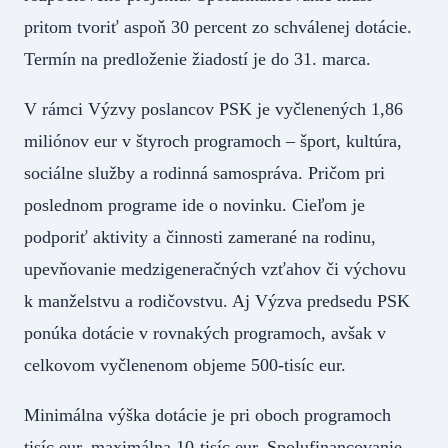
pritom tvoriť aspoň 30 percent zo schválenej dotácie.
Termín na predloženie žiadostí je do 31. marca.
V rámci Výzvy poslancov PSK je vyčlenených 1,86
miliónov eur v štyroch programoch – šport, kultúra,
sociálne služby a rodinná samospráva. Pričom pri
poslednom programe ide o novinku. Cieľom je
podporiť aktivity a činnosti zamerané na rodinu,
upevňovanie medzigeneračných vzťahov či výchovu
k manželstvu a rodičovstvu. Aj Výzva predsedu PSK
ponúka dotácie v rovnakých programoch, avšak v
celkovom vyčlenenom objeme 500-tisíc eur.
Minimálna výška dotácie je pri oboch programoch
tisíc eur, maximálna 10-tisíc eur. Spolufinancovanie