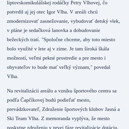
liptovskomikulášskej rodáčky Petry Vlhovej, čo
potvrdil aj jej otec Igor Vlha. V areáli chcú
zmodernizovať zasnežovanie, vybudovať detský vlek,
v pláne je sedačková lanovka a dobudovanie
bežeckých tratí. "Spoločne chceme, aby toto miesto
bolo využité v lete aj v zime. Je tam široká škála
možností, veľmi pekné prostredie a pre mesto i
obyvateľov to bude mať veľký význam," povedal
Vlha.
Na revitalizácii areálu a vzniku športového centra sa
podľa Čapčíkovej budú podieľať mesto,
prevádzkovateľ, Združenie športových klubov Jasná a
Ski Team Vlha. Z memoranda vyplýva, že mesto
poskytne združeniu v prvej fáze revitalizácie dotáciu.