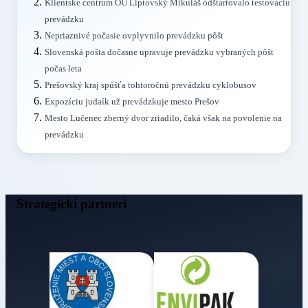
Klientske centrum OÚ Liptovský Mikuláš odštartovalo testovaciu
prevádzku
Nepriaznivé počasie ovplyvnilo prevádzku pôšt
Slovenská pošta dočasne upravuje prevádzku vybraných pôšt
počas leta
Prešovský kraj spúšťa tohtoročnú prevádzku cyklobusov
Expozíciu judaík už prevádzkuje mesto Prešov
Mesto Lučenec zberný dvor zriadilo, čaká však na povolenie na
prevádzku
Strategickí partneri