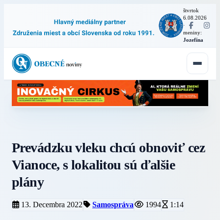
štvrtok
6.08.2026
·
meniny:
Jozefína
Prevádzku vleku chcú obnoviť cez
Vianoce, s lokalitou sú ďalšie
plány
13. Decembra 2022
Samospráva
1994
1:14