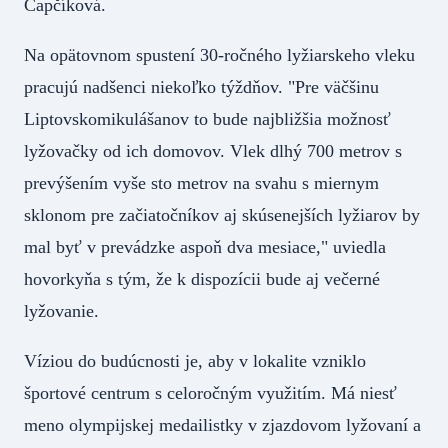
Čapčíková.
Na opätovnom spustení 30-ročného lyžiarskeho vleku
pracujú nadšenci niekoľko týždňov. "Pre väčšinu
Liptovskomikulášanov to bude najbližšia možnosť
lyžovačky od ich domovov. Vlek dlhý 700 metrov s
prevýšením vyše sto metrov na svahu s miernym
sklonom pre začiatočníkov aj skúsenejších lyžiarov by
mal byť v prevádzke aspoň dva mesiace," uviedla
hovorkyňa s tým, že k dispozícii bude aj večerné
lyžovanie.
Víziou do budúcnosti je, aby v lokalite vzniklo
športové centrum s celoročným využitím. Má niesť
meno olympijskej medailistky v zjazdovom lyžovaní a