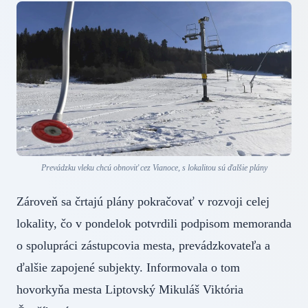
Prevádzku vleku chcú obnoviť cez Vianoce, s lokalitou sú ďalšie plány
Zároveň sa črtajú plány pokračovať v rozvoji celej
lokality, čo v pondelok potvrdili podpisom memoranda
o spolupráci zástupcovia mesta, prevádzkovateľa a
ďalšie zapojené subjekty. Informovala o tom
hovorkyňa mesta Liptovský Mikuláš Viktória