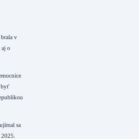
brala v
 aj o
nemocnice
 byť
republikou
ujímal sa
u 2025.