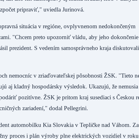
ozpočet pripraviť," uviedla Jurinová.
opravná situácia v regióne, ovplyvnenom nedokončeným
ami. "Chcem preto upozorniť vládu, aby jeho dokončenie 
lásil prezident. S vedením samosprávneho kraja diskutovali
roch nemocníc v zriaďovateľskej pôsobnosti ŽSK. "Tieto 
jú aj kladný hospodársky výsledok. Ukazujú, že nemusia
dáriť pozitívne. ŽSK je pritom kraj susediaci s Českou 
ocničných zariadení," dodal Pellegrini.
zident automobilku Kia Slovakia v Tepličke nad Váhom. Za
ny proces i plán výroby plne elektrických vozidiel v rok