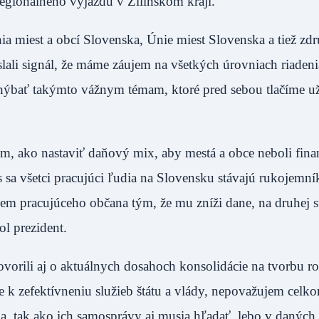
o regionálneho výjazdu v Žilinskom kraji.
ia miest a obcí Slovenska, Únie miest Slovenska a tiež zd
li signál, že máme záujem na všetkých úrovniach riadenia
hýbať takýmto vážnym témam, ktoré pred sebou tlačíme u
om, ako nastaviť daňový mix, aby mestá a obce neboli fin
 sa všetci pracujúci ľudia na Slovensku stávajú rukojemní
ríjem pracujúceho občana tým, že mu zníži dane, na druhej s
otkol prezident.
orili aj o aktuálnych dosahoch konsolidácie na tvorbu r
 k zefektívneniu služieb štátu a vlády, nepovažujem celk
nia, tak ako ich samosprávy aj musia hľadať, lebo v daných