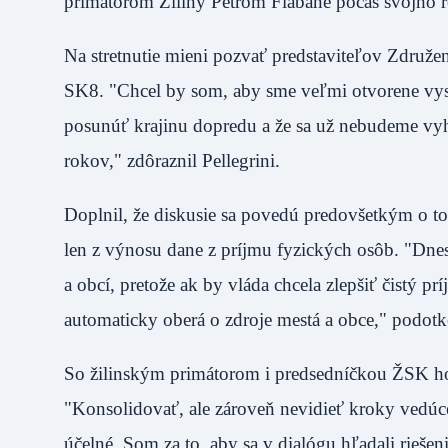
primátorom Žiliny Petrom Fiabáne počas svojh
Na stretnutie mieni pozvať predstaviteľov Združen
SK8. "Chcel by som, aby sme veľmi otvorene vysla
posunúť krajinu dopredu a že sa už nebudeme vy
rokov," zdôraznil Pellegrini.
Doplnil, že diskusie sa povedú predovšetkým o t
len z výnosu dane z príjmu fyzických osôb. "Dnes
a obcí, pretože ak by vláda chcela zlepšiť čistý p
automaticky oberá o zdroje mestá a obce," pod
So žilinským primátorom i predsedníčkou ŽSK hov
"Konsolidovať, ale zároveň nevidieť kroky vedúce
účelné. Som za to, aby sa v dialógu hľadali rieše