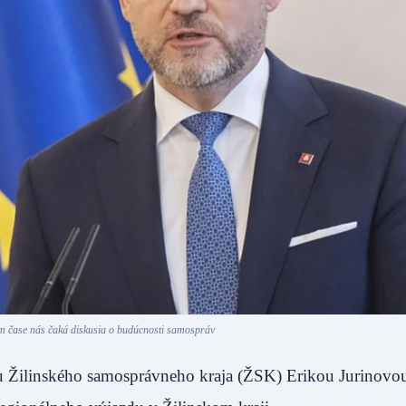
om čase nás čaká diskusia o budúcnosti samospráv
kou Žilinského samosprávneho kraja (ŽSK) Erikou Jurinovo