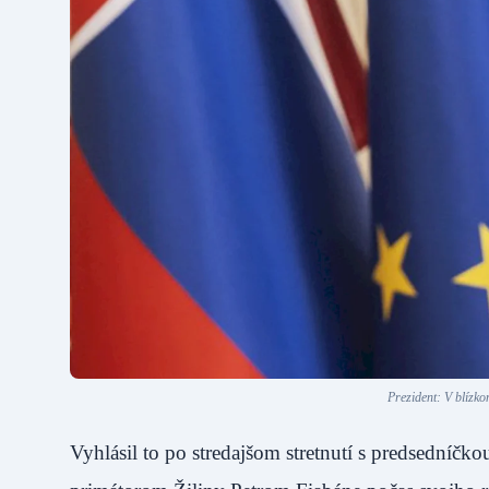
Prezident: V blízk
Vyhlásil to po stredajšom stretnutí s predsedníč