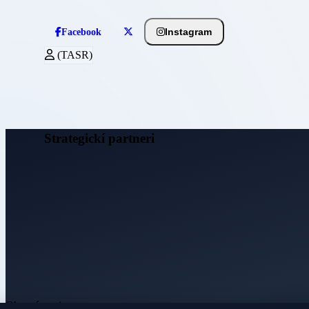
Instagram
Facebook
(TASR)
Strategickí partneri
Obecné noviny