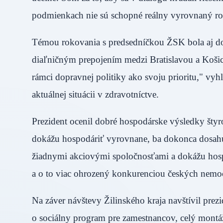
podmienkach nie sú schopné reálny vyrovnaný r
Témou rokovania s predsedníčkou ŽSK bola aj d
diaľničným prepojením medzi Bratislavou a Košic
rámci dopravnej politiky ako svoju prioritu," vyh
aktuálnej situácii v zdravotníctve.
Prezident ocenil dobré hospodárske výsledky šty
dokážu hospodáriť vyrovnane, ba dokonca dosahu
žiadnymi akciovými spoločnosťami a dokážu hospo
a o to viac ohrozený konkurenciou českých nem
Na záver návštevy Žilinského kraja navštívil pre
o sociálny program pre zamestnancov, celý montáž