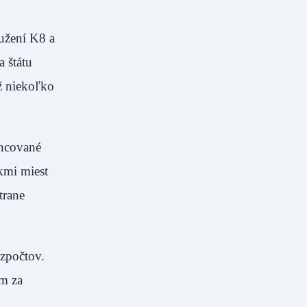
ružení K8 a
 štátu
ž niekoľko
ancované
kmi miest
trane
ozpočtov.
om za