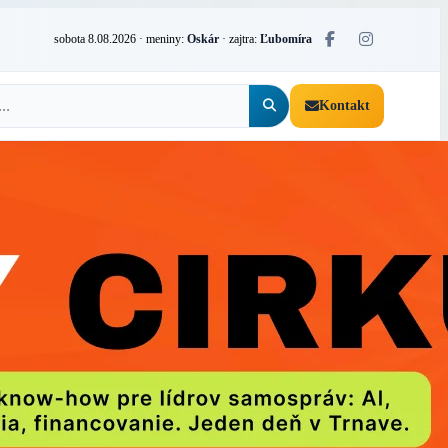
sobota 8.08.2026
· meniny:
Oskár
· zajtra:
Ľubomíra
Kontakt