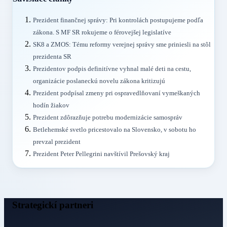
Prezident finančnej správy: Pri kontrolách postupujeme podľa
zákona. S MF SR rokujeme o férovejšej legislatíve
SK8 a ZMOS: Tému reformy verejnej správy sme priniesli na stôl
prezidenta SR
Prezidentov podpis definitívne vyhnal malé deti na cestu,
organizácie poslaneckú novelu zákona kritizujú
Prezident podpísal zmeny pri ospravedlňovaní vymeškaných
hodín žiakov
Prezident zdôrazňuje potrebu modernizácie samospráv
Betlehemské svetlo pricestovalo na Slovensko, v sobotu ho
prevzal prezident
Prezident Peter Pellegrini navštívil Prešovský kraj
Strategickí partneri