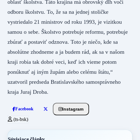
oblasť školstva. Táto krajina má obrovský dlh voči
odboru školstvu. To, že sa na jednej stoličke
vystriedalo 21 ministrov od roku 1993, je vizitkou
samou o sebe. Školstvo potrebuje reformu, potrebuje
zbúrať a postaviť odznova. Toto je niečo, kde sa
absolútne zhodneme a ja budem rád, ak sa v našom
kraji robia tak dobré veci, keď ich vieme potom
ponúknuť aj iným župám alebo celému štátu,“
uzatvoril predseda Bratislavského samosprávneho
kraja Juraj Droba.
Instagram
Facebook
(ts-bsk)
Súvisiace články