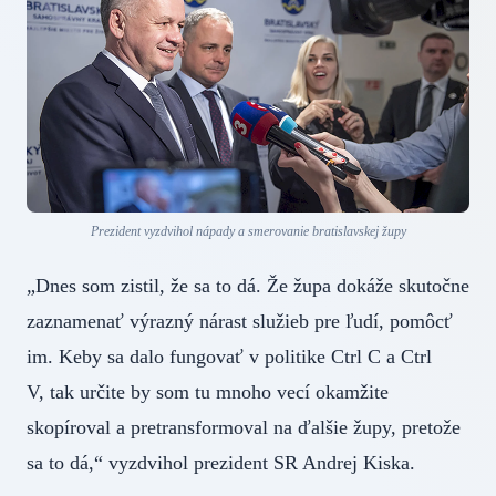
Prezident vyzdvihol nápady a smerovanie bratislavskej župy
„Dnes som zistil, že sa to dá. Že župa dokáže skutočne
zaznamenať výrazný nárast služieb pre ľudí, pomôcť
im. Keby sa dalo fungovať v politike Ctrl C a Ctrl
V, tak určite by som tu mnoho vecí okamžite
skopíroval a pretransformoval na ďalšie župy, pretože
sa to dá,“ vyzdvihol prezident SR Andrej Kiska.