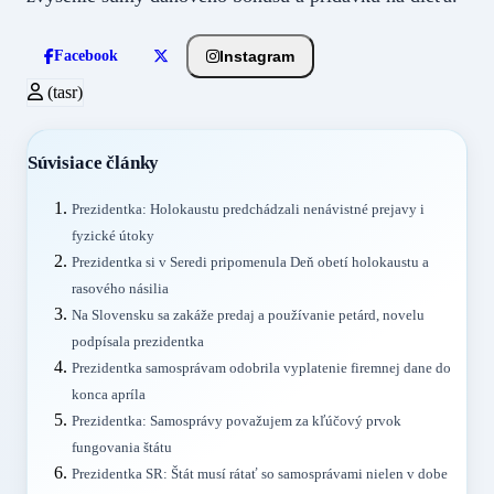
Instagram
Facebook
(tasr)
Súvisiace články
Prezidentka: Holokaustu predchádzali nenávistné prejavy i
fyzické útoky
Prezidentka si v Seredi pripomenula Deň obetí holokaustu a
rasového násilia
Na Slovensku sa zakáže predaj a používanie petárd, novelu
podpísala prezidentka
Prezidentka samosprávam odobrila vyplatenie firemnej dane do
konca apríla
Prezidentka: Samosprávy považujem za kľúčový prvok
fungovania štátu
Prezidentka SR: Štát musí rátať so samosprávami nielen v dobe