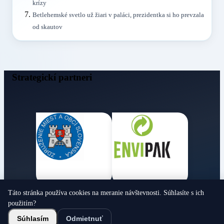
krízy
Betlehemské svetlo už žiari v paláci, prezidentka si ho prevzala
od skautov
Strategickí partneri
Táto stránka používa cookies na meranie návštevnosti. Súhlasíte s ich
Obecné noviny
použitím?
© 2026 Všetky práva vyhradené
Súhlasím
Odmietnuť