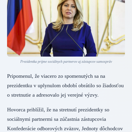
Prezidentka prijme sociálnych partnerov aj zástupcov samospráv
Pripomenul, že viacero zo spomenutých sa na
prezidentku v uplynulom období obrátilo so žiadosťou
o stretnutie a adresovalo jej verejné výzvy.
Hovorca priblížil, že na stretnutí prezidentky so
sociálnymi partnermi sa zúčastnia zástupcovia
Konfederácie odborových zväzov, Jednoty dôchodcov