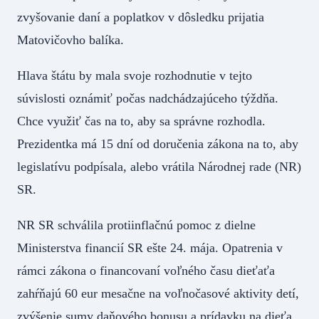
zvyšovanie daní a poplatkov v dôsledku prijatia
Matovičovho balíka.
Hlava štátu by mala svoje rozhodnutie v tejto
súvislosti oznámiť počas nadchádzajúceho týždňa.
Chce využiť čas na to, aby sa správne rozhodla.
Prezidentka má 15 dní od doručenia zákona na to, aby
legislatívu podpísala, alebo vrátila Národnej rade (NR)
SR.
NR SR schválila protiinflačnú pomoc z dielne
Ministerstva financií SR ešte 24. mája. Opatrenia v
rámci zákona o financovaní voľného času dieťaťa
zahŕňajú 60 eur mesačne na voľnočasové aktivity detí,
zvýšenie sumy daňového bonusu a prídavku na dieťa.