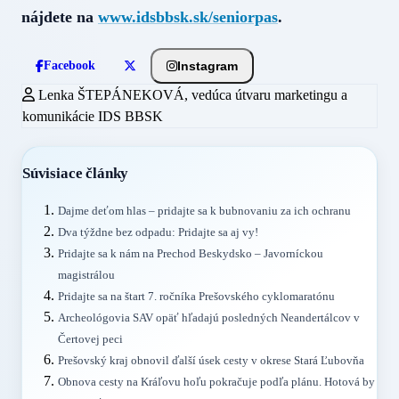
nájdete na
www.idsbbsk.sk/seniorpas
.
Instagram
Facebook
Lenka ŠTEPÁNEKOVÁ, vedúca útvaru marketingu a
komunikácie IDS BBSK
Súvisiace články
Dajme deťom hlas – pridajte sa k bubnovaniu za ich ochranu
Dva týždne bez odpadu: Pridajte sa aj vy!
Pridajte sa k nám na Prechod Beskydsko – Javorníckou
magistrálou
Pridajte sa na štart 7. ročníka Prešovského cyklomaratónu
Archeológovia SAV opäť hľadajú posledných Neandertálcov v
Čertovej peci
Prešovský kraj obnovil ďalší úsek cesty v okrese Stará Ľubovňa
Obnova cesty na Kráľovu hoľu pokračuje podľa plánu. Hotová by