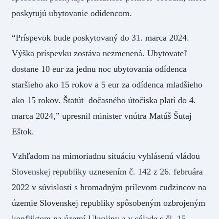
poskytujú ubytovanie odídencom.
“Príspevok bude poskytovaný do 31. marca 2024.
Výška príspevku zostáva nezmenená. Ubytovateľ
dostane 10 eur za jednu noc ubytovania odídenca
staršieho ako 15 rokov a 5 eur za odídenca mladšieho
ako 15 rokov. Štatút dočasného útočiska platí do 4.
marca 2024,” upresnil minister vnútra Matúš Šutaj
Eštok.
Vzhľadom na mimoriadnu situáciu vyhlásenú vládou
Slovenskej republiky uznesením č. 142 z 26. februára
2022 v súvislosti s hromadným prílevom cudzincov na
územie Slovenskej republiky spôsobeným ozbrojeným
konfliktom na území Ukrajiny a v súlade s čl. 15