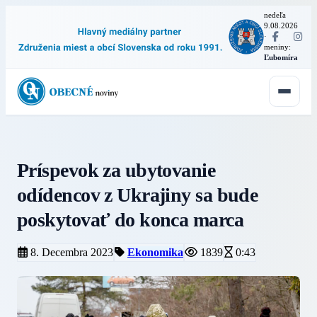
nedeľa
9.08.2026
·
meniny:
Ľubomíra
Príspevok za ubytovanie
odídencov z Ukrajiny sa bude
poskytovať do konca marca
8. Decembra 2023
Ekonomika
1839
0:43