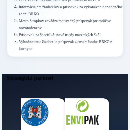
Obec Beluša zvýšila príspevok pri narodení dieťaťa
Informácia pre žiadateľov o príspevok za vykonávanie triedeného
zberu BRKO
Mesto Stropkov zavádza motivačný príspevok pre rodičov
novorodencov
Príspevok na špecifiká: nové triedy materských škôl
Vyhodnotenie žiadostí o príspevok z envirofondu: BRKO z
kuchyne
Strategickí partneri