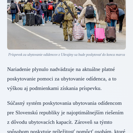
Príspevok za ubytovanie odídencov z Ukrajiny sa bude poskytovať do konca marca
Nariadenie plynulo nadvädzuje na aktuálne platné
poskytovanie pomoci za ubytovanie odídenca, a to
výškou aj podmienkami získania príspevku.
Súčasný systém poskytovania ubytovania odídencom
pre Slovenskú republiky je najoptimálnejším riešením
z dôvodu ubytovacích kapacít. Zároveň sa týmto
spôsobom poskytuje príležitosť pomôcť osobám, ktoré