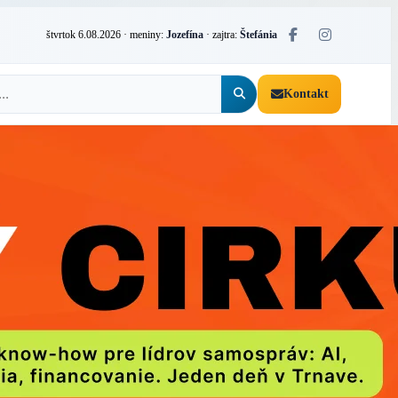
štvrtok 6.08.2026
· meniny:
Jozefína
· zajtra:
Štefánia
Kontakt