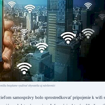
 môžu bezplatne využívať obyvatelia aj návštevníci
cieľom samosprávy bolo sprostredkovať pripojenie k wifi si