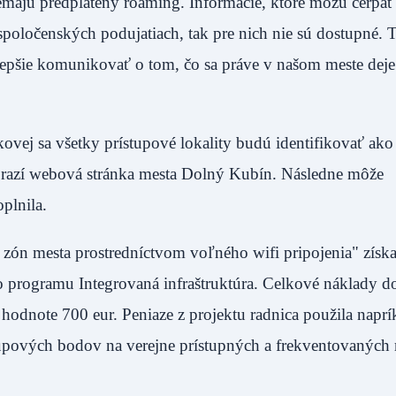
emajú predplatený roaming. Informácie, ktoré môžu čerpať
 spoločenských podujatiach, tak pre nich nie sú dostupné.
lepšie komunikovať o tom, čo sa práve v našom meste deje
ovej sa všetky prístupové lokality budú identifikovať ako
obrazí webová stránka mesta Dolný Kubín. Následne môže
" doplnila.
h zón mesta prostredníctvom voľného wifi pripojenia" získa
 programu Integrovaná infraštruktúra. Celkové náklady do
hodnote 700 eur. Peniaze z projektu radnica použila naprí
tupových bodov na verejne prístupných a frekventovaných 