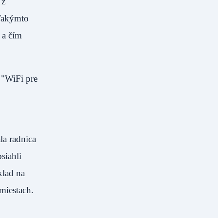
 z
 Takýmto
 a čím
 "WiFi pre
la radnica
siahli
klad na
miestach.