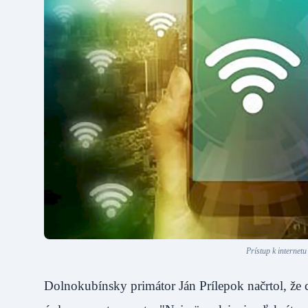
Prístup k internetu
Dolnokubínsky primátor Ján Prílepok načrtol, že 