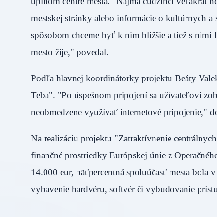
úplnom centre mesta. "Najmä cudzinci veľakrát n
mestskej stránky alebo informácie o kultúrnych a
spôsobom chceme byť k nim bližšie a tiež s nimi 
mesto žije," povedal.
Podľa hlavnej koordinátorky projektu Beáty Valek
Teba". "Po úspešnom pripojení sa užívateľovi z
neobmedzene využívať internetové pripojenie,
Na realizáciu projektu "Zatraktívnenie centrálnyc
finančné prostriedky Európskej únie z Operačného
14.000 eur, päťpercentná spoluúčasť mesta bola v 
vybavenie hardvéru, softvér či vybudovanie prís