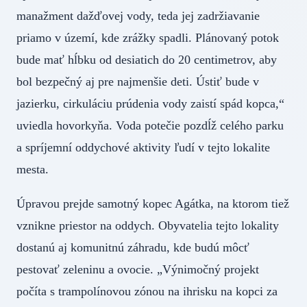
manažment dažďovej vody, teda jej zadržiavanie
priamo v území, kde zrážky spadli. Plánovaný potok
bude mať hĺbku od desiatich do 20 centimetrov, aby
bol bezpečný aj pre najmenšie deti. Ústiť bude v
jazierku, cirkuláciu prúdenia vody zaistí spád kopca,“
uviedla hovorkyňa. Voda potečie pozdĺž celého parku
a spríjemní oddychové aktivity ľudí v tejto lokalite
mesta.
Úpravou prejde samotný kopec Agátka, na ktorom tiež
vznikne priestor na oddych. Obyvatelia tejto lokality
dostanú aj komunitnú záhradu, kde budú môcť
pestovať zeleninu a ovocie. „Výnimočný projekt
počíta s trampolínovou zónou na ihrisku na kopci za