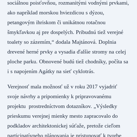
sociálnou poisťovňou, rozmanitými vodnými prvkami,
ako napríklad morskou hviezdicou s dýzou,
petangovým ihriskom či unikátnou rotačnou
šmykľavkou aj pre dospelých. Pribudnú tiež verejné
toalety so zázemím,“ dodala Majtánová. Doplnia
drevené herné prvky a vysadia ďalšie stromy na celej
ploche parku. Obnovené budú tiež chodníky, počíta sa
i s napojením Agátky na sieť cyklotrás.
Verejnosť mala možnosť už v roku 2017 vyjadriť
svoje návrhy a pripomienky k pripravovanému
projektu prostredníctvom dotazníkov. „Výsledky
prieskumu verejnej mienky mesto zapracovalo do
podkladov architektonickej súťaže, pretože cieľom
participatívneho plánovania je pristupovať k tvorbe