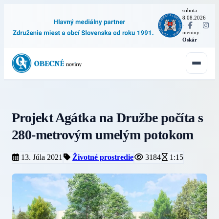
sobota
8.08.2026
·
meniny:
Oskár
Projekt Agátka na Družbe počíta s
280-metrovým umelým potokom
13. Júla 2021
Životné prostredie
3184
1:15