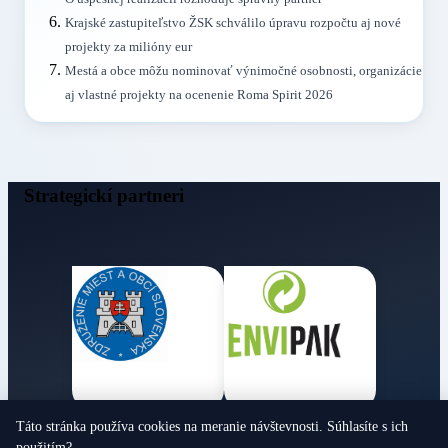
Krajské zastupiteľstvo ŽSK schválilo úpravu rozpočtu aj nové
projekty za milióny eur
Mestá a obce môžu nominovať výnimočné osobnosti, organizácie
aj vlastné projekty na ocenenie Roma Spirit 2026
Strategickí partneri
Táto stránka používa cookies na meranie návštevnosti. Súhlasíte s ich
Obecné noviny
použitím?