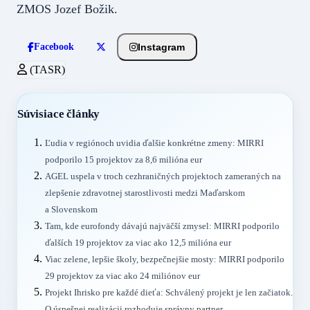
ZMOS Jozef Božik.
Instagram
Facebook
(TASR)
Súvisiace články
Ľudia v regiónoch uvidia ďalšie konkrétne zmeny: MIRRI
podporilo 15 projektov za 8,6 milióna eur
AGEL uspela v troch cezhraničných projektoch zameraných na
zlepšenie zdravotnej starostlivosti medzi Maďarskom
a Slovenskom
Tam, kde eurofondy dávajú najväčší zmysel: MIRRI podporilo
ďalších 19 projektov za viac ako 12,5 milióna eur
Viac zelene, lepšie školy, bezpečnejšie mosty: MIRRI podporilo
29 projektov za viac ako 24 miliónov eur
Projekt Ihrisko pre každé dieťa: Schválený projekt je len začiatok.
O úspešnej realizácii rozhoduje správny partner