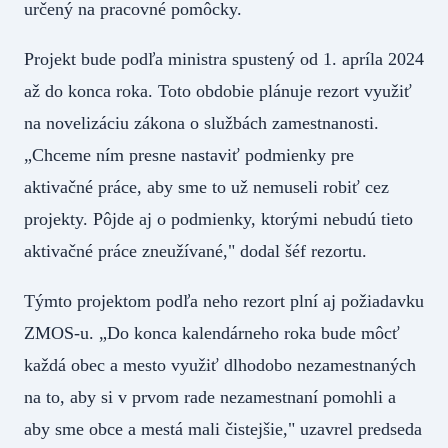
určený na pracovné pomôcky.
Projekt bude podľa ministra spustený od 1. apríla 2024
až do konca roka. Toto obdobie plánuje rezort využiť
na novelizáciu zákona o službách zamestnanosti.
„Chceme ním presne nastaviť podmienky pre
aktivačné práce, aby sme to už nemuseli robiť cez
projekty. Pôjde aj o podmienky, ktorými nebudú tieto
aktivačné práce zneužívané," dodal šéf rezortu.
Týmto projektom podľa neho rezort plní aj požiadavku
ZMOS-u. „Do konca kalendárneho roka bude môcť
každá obec a mesto využiť dlhodobo nezamestnaných
na to, aby si v prvom rade nezamestnaní pomohli a
aby sme obce a mestá mali čistejšie," uzavrel predseda