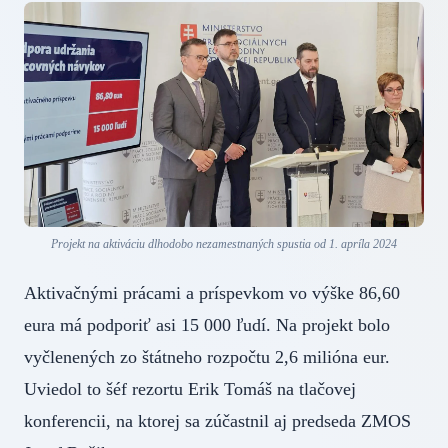
Projekt na aktiváciu dlhodobo nezamestnaných spustia od 1. apríla 2024
Aktivačnými prácami a príspevkom vo výške 86,60
eura má podporiť asi 15 000 ľudí. Na projekt bolo
vyčlenených zo štátneho rozpočtu 2,6 milióna eur.
Uviedol to šéf rezortu Erik Tomáš na tlačovej
konferencii, na ktorej sa zúčastnil aj predseda ZMOS