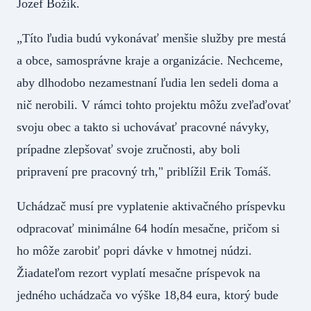
Jozef Božik.
„Títo ľudia budú vykonávať menšie služby pre mestá
a obce, samosprávne kraje a organizácie. Nechceme,
aby dlhodobo nezamestnaní ľudia len sedeli doma a
nič nerobili. V rámci tohto projektu môžu zveľaďovať
svoju obec a takto si uchovávať pracovné návyky,
prípadne zlepšovať svoje zručnosti, aby boli
pripravení pre pracovný trh," priblížil Erik Tomáš.
Uchádzač musí pre vyplatenie aktivačného príspevku
odpracovať minimálne 64 hodín mesačne, pričom si
ho môže zarobiť popri dávke v hmotnej núdzi.
Žiadateľom rezort vyplatí mesačne príspevok na
jedného uchádzača vo výške 18,84 eura, ktorý bude