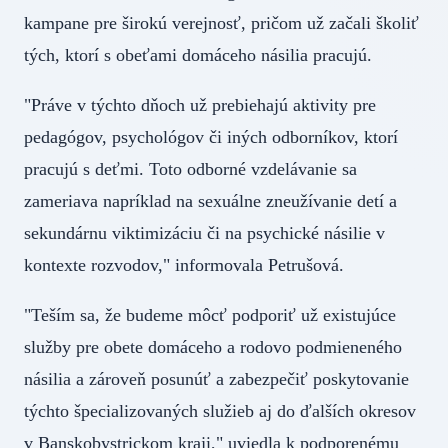
kampane pre širokú verejnosť, pričom už začali školiť
tých, ktorí s obeťami domáceho násilia pracujú.
"Práve v týchto dňoch už prebiehajú aktivity pre
pedagógov, psychológov či iných odborníkov, ktorí
pracujú s deťmi. Toto odborné vzdelávanie sa
zameriava napríklad na sexuálne zneužívanie detí a
sekundárnu viktimizáciu či na psychické násilie v
kontexte rozvodov," informovala Petrušová.
"Teším sa, že budeme môcť podporiť už existujúce
služby pre obete domáceho a rodovo podmieneného
násilia a zároveň posunúť a zabezpečiť poskytovanie
týchto špecializovaných služieb aj do ďalších okresov
v Banskobystrickom kraji," uviedla k podporenému