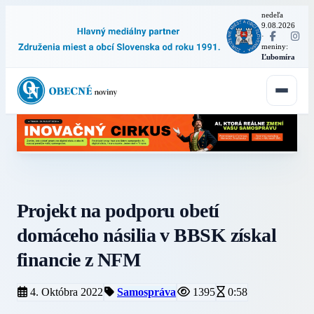
nedeľa
9.08.2026
·
meniny:
Ľubomíra
Projekt na podporu obetí
domáceho násilia v BBSK získal
financie z NFM
4. Októbra 2022
Samospráva
1395
0:58