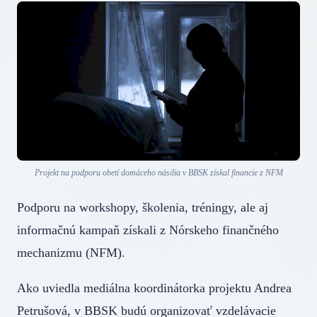
Projekt na podporu obetí domáceho násilia v BBSK získal financie z NFM
Podporu na workshopy, školenia, tréningy, ale aj
informačnú kampaň získali z Nórskeho finančného
mechanizmu (NFM).
Ako uviedla mediálna koordinátorka projektu Andrea
Petrušová, v BBSK budú organizovať vzdelávacie