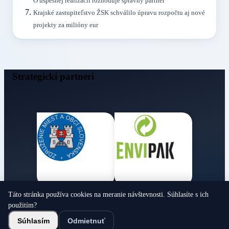
O úspešnej realizácii rozhoduje správny partner
Krajské zastupiteľstvo ŽSK schválilo úpravu rozpočtu aj nové
projekty za milióny eur
Strategickí partneri
Táto stránka používa cookies na meranie návštevnosti. Súhlasíte s ich
Obecné noviny
použitím?
© 2026 Všetky práva vyhradené
Súhlasím
Odmietnuť