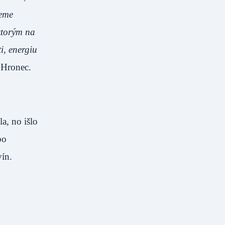
jeme
ktorým na
ti, energiu
 Hronec.
a, no išlo
bo
ín.