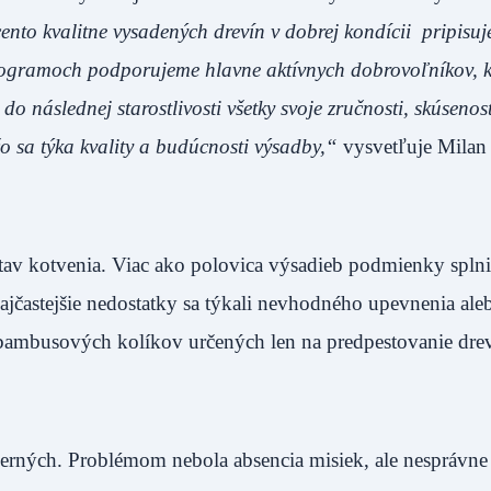
ento kvalitne vysadených drevín v dobrej kondícii pripisu
rogramoch podporujeme hlavne aktívnych dobrovoľníkov, 
do následnej starostlivosti všetky svoje zručnosti, skúsenos
o sa týka kvality a budúcnosti výsadby,“
vysvetľuje Milan
av kotvenia. Viac ako polovica výsadieb podmienky splnil
jčastejšie nedostatky sa týkali nevhodného upevnenia ale
 bambusových kolíkov určených len na predpestovanie drev
rných. Problémom nebola absencia misiek, ale nesprávne