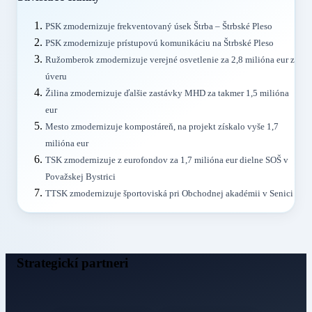
PSK zmodernizuje frekventovaný úsek Štrba – Štrbské Pleso
PSK zmodernizuje prístupovú komunikáciu na Štrbské Pleso
Ružomberok zmodernizuje verejné osvetlenie za 2,8 milióna eur z
úveru
Žilina zmodernizuje ďalšie zastávky MHD za takmer 1,5 milióna
eur
Mesto zmodernizuje kompostáreň, na projekt získalo vyše 1,7
milióna eur
TSK zmodernizuje z eurofondov za 1,7 milióna eur dielne SOŠ v
Považskej Bystrici
TTSK zmodernizuje športoviská pri Obchodnej akadémii v Senici
Strategickí partneri