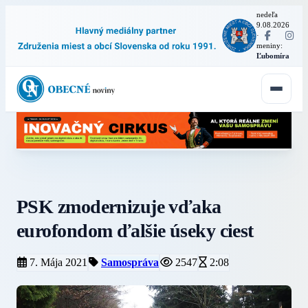
nedeľa
9.08.2026
·
meniny:
Ľubomíra
PSK zmodernizuje vďaka
eurofondom ďalšie úseky ciest
7. Mája 2021
Samospráva
2547
2:08