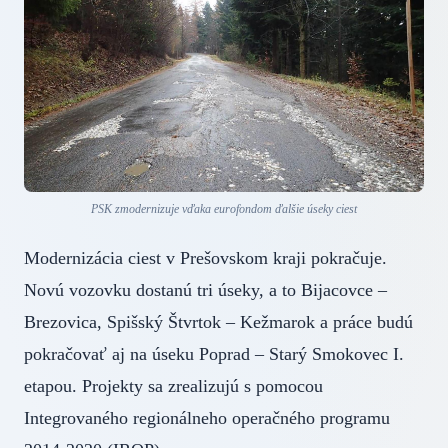
PSK zmodernizuje vďaka eurofondom ďalšie úseky ciest
Modernizácia ciest v Prešovskom kraji pokračuje.
Novú vozovku dostanú tri úseky, a to Bijacovce –
Brezovica, Spišský Štvrtok – Kežmarok a práce budú
pokračovať aj na úseku Poprad – Starý Smokovec I.
etapou. Projekty sa zrealizujú s pomocou
Integrovaného regionálneho operačného programu