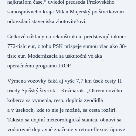
najkratšom čase,“ uviedol predseda Prešovského
samosprávneho kraja Milan Majerský po štvrtkovom
odovzdaní staveniska zhotoviteľovi.
Celkové náklady na rekonštrukciu predstavujú takmer
772-tisíc eur, z toho PSK prispeje sumou viac ako 38-
tisíc eur. Modernizácia sa uskutoční vďaka
operačnému programu IROP.
Výmena vozovky čaká aj vyše 7,7 km úsek cesty II.
triedy Spišský štvrtok – Kežmarok. „Okrem nového
koberca sa vymenia, resp. doplnia zvodidlá
a v úsekoch, kde to nie je možné, sa cesta rozšíri.
Takisto sa doplní meteorologická stanica, obnoví sa
vodorovné dopravné značenie v retroreflexnej úprave