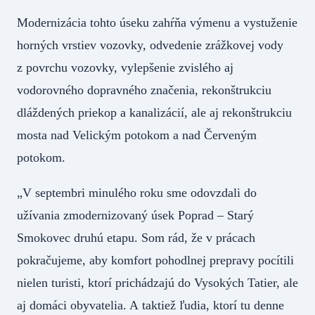
Modernizácia tohto úseku zahŕňa výmenu a vystuženie
horných vrstiev vozovky, odvedenie zrážkovej vody
z povrchu vozovky, vylepšenie zvislého aj
vodorovného dopravného značenia, rekonštrukciu
dláždených priekop a kanalizácií, ale aj rekonštrukciu
mosta nad Velickým potokom a nad Červeným
potokom.
„V septembri minulého roku sme odovzdali do
užívania zmodernizovaný úsek Poprad – Starý
Smokovec druhú etapu. Som rád, že v prácach
pokračujeme, aby komfort pohodlnej prepravy pocítili
nielen turisti, ktorí prichádzajú do Vysokých Tatier, ale
aj domáci obyvatelia. A taktiež ľudia, ktorí tu denne