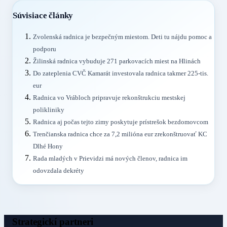
Súvisiace články
Zvolenská radnica je bezpečným miestom. Deti tu nájdu pomoc a
podporu
Žilinská radnica vybuduje 271 parkovacích miest na Hlinách
Do zateplenia CVČ Kamarát investovala radnica takmer 225-tis.
eur
Radnica vo Vrábloch pripravuje rekonštrukciu mestskej
polikliniky
Radnica aj počas tejto zimy poskytuje prístrešok bezdomovcom
Trenčianska radnica chce za 7,2 milióna eur zrekonštruovať KC
Dlhé Hony
Rada mladých v Prievidzi má nových členov, radnica im
odovzdala dekréty
Strategickí partneri