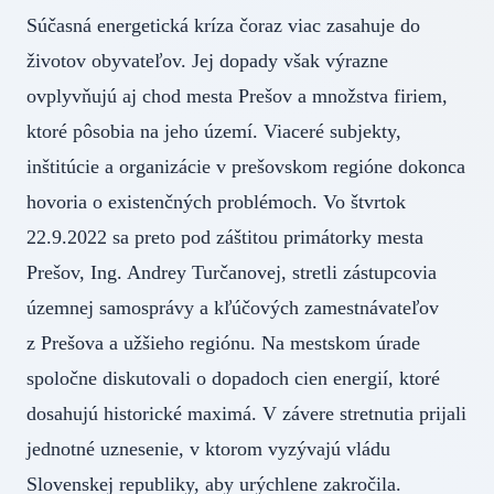
Súčasná energetická kríza čoraz viac zasahuje do
životov obyvateľov. Jej dopady však výrazne
ovplyvňujú aj chod mesta Prešov a množstva firiem,
ktoré pôsobia na jeho území. Viaceré subjekty,
inštitúcie a organizácie v prešovskom regióne dokonca
hovoria o existenčných problémoch. Vo štvrtok
22.9.2022 sa preto pod záštitou primátorky mesta
Prešov, Ing. Andrey Turčanovej, stretli zástupcovia
územnej samosprávy a kľúčových zamestnávateľov
z Prešova a užšieho regiónu. Na mestskom úrade
spoločne diskutovali o dopadoch cien energií, ktoré
dosahujú historické maximá. V závere stretnutia prijali
jednotné uznesenie, v ktorom vyzývajú vládu
Slovenskej republiky, aby urýchlene zakročila.