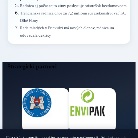
Radnica aj počas tejto zimy poskytuje prístrešok bezdomovcom
Trenčianska radnica chce za 7,2 milióna eur zrekonštruovať KC
Dlhé Hony
Rada mladých v Prievidzi má nových členov, radnica im
odovzdala dekréty
Strategickí partneri
Táto stránka používa cookies na meranie návštevnosti. Súhlasíte s ich