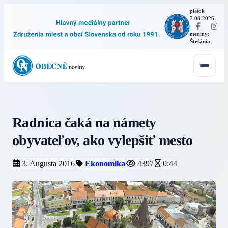
piatok
7.08.2026
·
meniny:
Štefánia
Radnica čaká na námety
obyvateľov, ako vylepšiť mesto
3. Augusta 2016
Ekonomika
4397
0:44