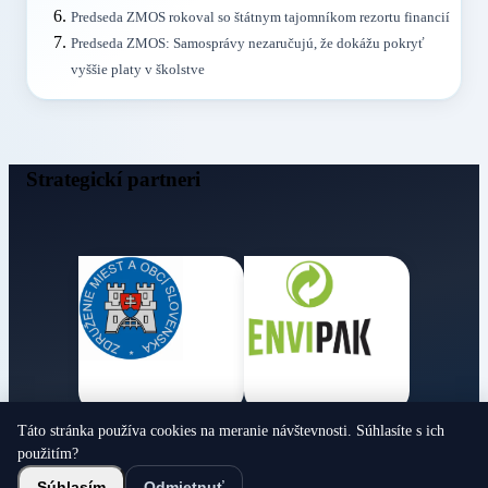
Predseda ZMOS rokoval so štátnym tajomníkom rezortu financií
Predseda ZMOS: Samosprávy nezaručujú, že dokážu pokryť
vyššie platy v školstve
Strategickí partneri
Táto stránka používa cookies na meranie návštevnosti. Súhlasíte s ich
Obecné noviny
použitím?
© 2026 Všetky práva vyhradené
Súhlasím
Odmietnuť