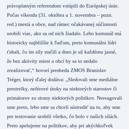
právoplatným referendom vstúpili do Európskej únie.
Počas víkendu (31. októbra a 1. novembra – pozn.
red.) mestá a obce, nad rámec očakávanej súčinnosti
urobili viac, ako sa od nich žiadalo. Lebo komunál má
historicky najbližšie k ľuďom, preto komunálni lídri
ťahali, čo im sily stačili a dnes je už každému jasné,
že bez aktivity miest a obcí by sa to nedalo
zrealizovať,“ hovorí predseda ZMOS Branislav
Tréger, ktorý ďalej dodáva: „Sledovali sme mediálne
prestrelky, neférové útoky na niektorých starostov či
primátorov zo strany niektorých politikov. Nereagovali
sme preto, lebo sme sa chceli sústrediť na to, aby sme
pre testovanie urobili všetko, čo bolo v našich silách.
Preto apelujeme na politikov, aby pri akýchkoľvek