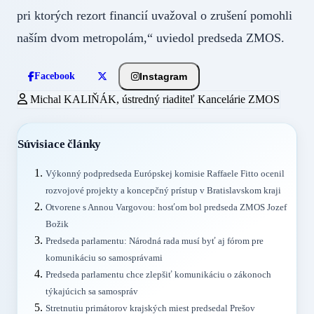
pri ktorých rezort financií uvažoval o zrušení pomohli
naším dvom metropolám,“ uviedol predseda ZMOS.
Instagram
Facebook
Michal KALIŇÁK, ústredný riaditeľ Kancelárie ZMOS
Súvisiace články
Výkonný podpredseda Európskej komisie Raffaele Fitto ocenil
rozvojové projekty a koncepčný prístup v Bratislavskom kraji
Otvorene s Annou Vargovou: hosťom bol predseda ZMOS Jozef
Božik
Predseda parlamentu: Národná rada musí byť aj fórom pre
komunikáciu so samosprávami
Predseda parlamentu chce zlepšiť komunikáciu o zákonoch
týkajúcich sa samospráv
Stretnutiu primátorov krajských miest predsedal Prešov