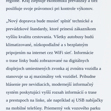
regióne. Kraj zlepšuje ekonomiku prevádzky a tiež
posilňuje svoje právomoci pri kontrole výkonov.
„Nový dopravca bude musieť splniť technické a
prevádzkové štandardy, ktoré prinesú zákazníkom
vyššiu kvalitu cestovania. Všetky autobusy budú
klimatizované, nízkopodlažné a s bezplatným
pripojením na internet cez WiFi sieť. Informácie
o trase linky budú zobrazované na digitálnych
displejoch umiestnených zvonka aj zvnútra vozidla a
stanovuje sa aj maximálny vek vozidiel. Pribudne
hlásenie pre nevidiacich, modernejší informačný
systém poskytujúci vyšší rozsah informácií o trase
a prestupoch na linke, ale napríklad aj USB nabíjačky
na mobilné telefóny. Priemerný vek vozového parku