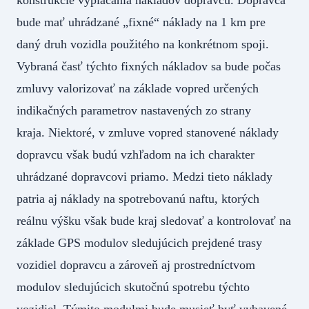
bude mať uhrádzané „fixné“ náklady na 1 km pre
daný druh vozidla použitého na konkrétnom spoji.
Vybraná časť týchto fixných nákladov sa bude počas
zmluvy valorizovať na základe vopred určených
indikačných parametrov nastavených zo strany
kraja. Niektoré, v zmluve vopred stanovené náklady
dopravcu však budú vzhľadom na ich charakter
uhrádzané dopravcovi priamo. Medzi tieto náklady
patria aj náklady na spotrebovanú naftu, ktorých
reálnu výšku však bude kraj sledovať a kontrolovať na
základe GPS modulov sledujúcich prejdené trasy
vozidiel dopravcu a zároveň aj prostredníctvom
modulov sledujúcich skutočnú spotrebu týchto
vozidiel. Týmito modulmi bude musieť byť vybavené