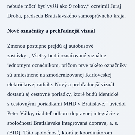
nebude môcť byť vyšší ako 9 rokov,“ ozrejmil Juraj
Droba, predseda Bratislavského samosprávneho kraja.
Nové označníky a prehľadnejší vizuál
Zmenou postupne prejdú aj autobusové
zastávky. „Všetky budú označované vizuálne
jednotným označníkom, pričom prvé takéto označníky
sú umiestnené na zmodernizovanej Karloveskej
električkovej radiále. Nový a prehľadnejší vizuál
dostanú aj cestovné poriadky, ktoré budú identické
s cestovnými poriadkami MHD v Bratislave,“ uviedol
Peter Války, riaditeľ odboru dopravnej integrácie v
spoločnosti Bratislavská integrovaná doprava, a. s.
(BID). Táto spoločnosť, ktorá je koordinátorom