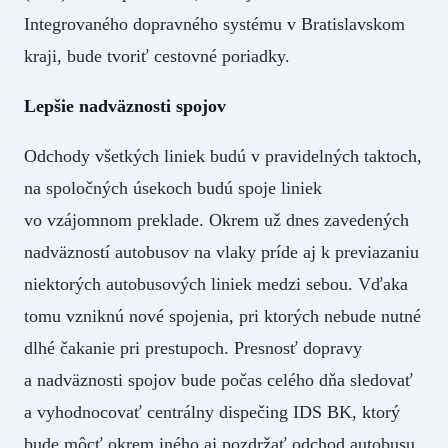
Integrovaného dopravného systému v Bratislavskom
kraji, bude tvoriť cestovné poriadky.
Lepšie nadväznosti spojov
Odchody všetkých liniek budú v pravidelných taktoch,
na spoločných úsekoch budú spoje liniek
vo vzájomnom preklade. Okrem už dnes zavedených
nadväzností autobusov na vlaky príde aj k previazaniu
niektorých autobusových liniek medzi sebou. Vďaka
tomu vzniknú nové spojenia, pri ktorých nebude nutné
dlhé čakanie pri prestupoch. Presnosť dopravy
a nadväznosti spojov bude počas celého dňa sledovať
a vyhodnocovať centrálny dispečing IDS BK, ktorý
bude môcť okrem iného aj pozdržať odchod autobusu