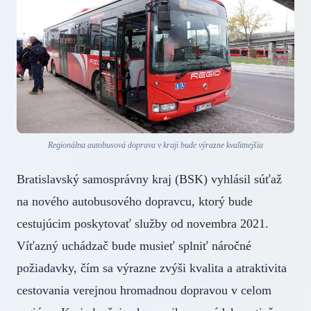
Regionálna autobusová doprava v kraji bude výrazne kvalitnejšia
Bratislavský samosprávny kraj (BSK) vyhlásil súťaž
na nového autobusového dopravcu, ktorý bude
cestujúcim poskytovať služby od novembra 2021.
Víťazný uchádzač bude musieť splniť náročné
požiadavky, čím sa výrazne zvýši kvalita a atraktivita
cestovania verejnou hromadnou dopravou v celom