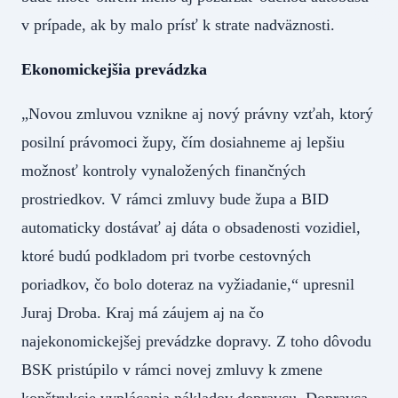
v prípade, ak by malo prísť k strate nadväznosti.
Ekonomickejšia prevádzka
„Novou zmluvou vznikne aj nový právny vzťah, ktorý
posilní právomoci župy, čím dosiahneme aj lepšiu
možnosť kontroly vynaložených finančných
prostriedkov. V rámci zmluvy bude župa a BID
automaticky dostávať aj dáta o obsadenosti vozidiel,
ktoré budú podkladom pri tvorbe cestovných
poriadkov, čo bolo doteraz na vyžiadanie,“ upresnil
Juraj Droba. Kraj má záujem aj na čo
najekonomickejšej prevádzke dopravy. Z toho dôvodu
BSK pristúpilo v rámci novej zmluvy k zmene
konštrukcie vyplácania nákladov dopravcu. Dopravca