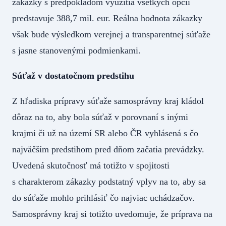
zákazky s predpokladom využitia všetkých opcií
predstavuje 388,7 mil. eur. Reálna hodnota zákazky
však bude výsledkom verejnej a transparentnej súťaže
s jasne stanovenými podmienkami.
Súťaž v dostatočnom predstihu
Z hľadiska prípravy súťaže samosprávny kraj kládol
dôraz na to, aby bola súťaž v porovnaní s inými
krajmi či už na území SR alebo ČR vyhlásená s čo
najväčším predstihom pred dňom začatia prevádzky.
Uvedená skutočnosť má totižto v spojitosti
s charakterom zákazky podstatný vplyv na to, aby sa
do súťaže mohlo prihlásiť čo najviac uchádzačov.
Samosprávny kraj si totižto uvedomuje, že príprava na