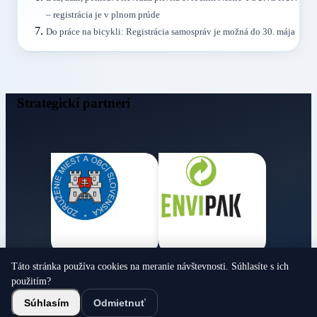
– registrácia je v plnom prúde
Do práce na bicykli: Registrácia samospráv je možná do 30. mája
Strategickí partneri
Táto stránka používa cookies na meranie návštevnosti. Súhlasíte s ich
Obecné noviny
použitím?
© 2026 Všetky práva vyhradené
Súhlasím
Odmietnuť