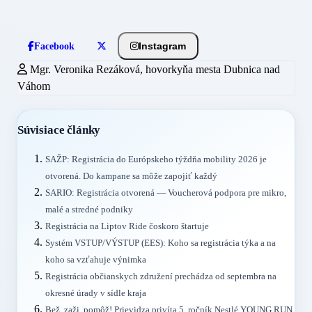
Instagram
Facebook
Mgr. Veronika Rezáková, hovorkyňa mesta Dubnica nad
Váhom
Súvisiace články
SAŽP: Registrácia do Európskeho týždňa mobility 2026 je
otvorená. Do kampane sa môže zapojiť každý
SARIO: Registrácia otvorená — Voucherová podpora pre mikro,
malé a stredné podniky
Registrácia na Liptov Ride čoskoro štartuje
Systém VSTUP/VÝSTUP (EES): Koho sa registrácia týka a na
koho sa vzťahuje výnimka
Registrácia občianskych združení prechádza od septembra na
okresné úrady v sídle kraja
Bež, zaži, pomôž! Prievidza privíta 5. ročník Nestlé YOUNG RUN