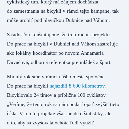
cyklistický tím, ktorý má záujem dochádzať
do zamestnania na bicykli v rámci tejto kampane, tak
môže urobiť pod hlavičkou Dubnice nad Váhom.
S radosťou konštatujeme, že tretí ročník projektu
Do práce na bicykli v Dubnici nad Váhom zastrešuje
ako lokálny koordinátor po novom Annamária
Duvačová, odborná referentka pre mládež a šport.
Minulý rok sme v rámci nášho mesta spoločne
Do práce na bicykli
najazdili 8 600 kilometrov
.
Bicyklovalo 24 tímov a približne 100 cyklistov.
„Veríme, že tento rok sa nám podarí opäť zvýšiť tieto
čísla. V tomto projekte však nejde o štatistiky, ale
o to, aby sa zvyšovala ochota ľudí využiť