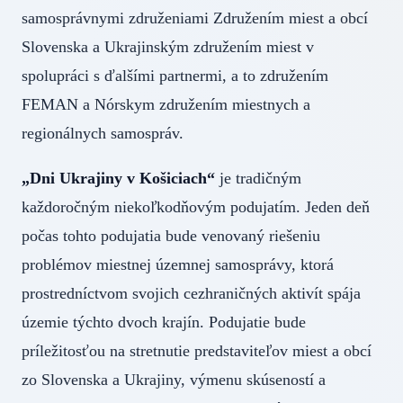
samosprávnymi združeniami Združením miest a obcí
Slovenska a Ukrajinským združením miest v
spolupráci s ďalšími partnermi, a to združením
FEMAN a Nórskym združením miestnych a
regionálnych samospráv.
„Dni Ukrajiny v Košiciach“
je tradičným
každoročným niekoľkodňovým podujatím. Jeden deň
počas tohto podujatia bude venovaný riešeniu
problémov miestnej územnej samosprávy, ktorá
prostredníctvom svojich cezhraničných aktivít spája
územie týchto dvoch krajín. Podujatie bude
príležitosťou na stretnutie predstaviteľov miest a obcí
zo Slovenska a Ukrajiny, výmenu skúseností a