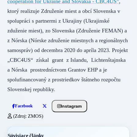
cooperation for Ukraine and Slovakia - CBC4US”
,
ktorý realizuje Združenie miest a obcí Slovenska v
spolupráci s partnermi z Ukrajiny (Ukrajinské
zduženie miest), zo Slovenska (Združenie FEMAN) a
z Nórska (Nórske združenie miestnych a regionálnych
samospráv) od decembra 2020 do apríla 2023. Projekt
„CBC4US“ získal grant z Islandu, Lichtenštajnska
a Nórska prostredníctvom Grantov EHP a je
spolufinancovaný z prostriedkov štátneho rozpočtu
Slovenskej republiky.
Instagram
Facebook
(Zdroj: ZMOS)
Súvisiace články