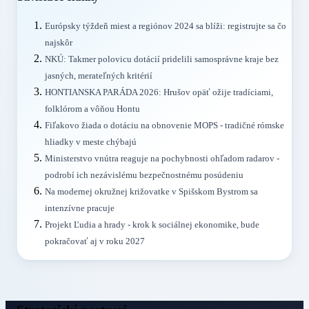
Európsky týždeň miest a regiónov 2024 sa blíži: registrujte sa čo
najskôr
NKÚ: Takmer polovicu dotácií pridelili samosprávne kraje bez
jasných, merateľných kritérií
HONTIANSKA PARÁDA 2026: Hrušov opäť ožije tradíciami,
folklórom a vôňou Hontu
Fiľakovo žiada o dotáciu na obnovenie MOPS - tradičné rómske
hliadky v meste chýbajú
Ministerstvo vnútra reaguje na pochybnosti ohľadom radarov -
podrobí ich nezávislému bezpečnostnému posúdeniu
Na modernej okružnej križovatke v Spišskom Bystrom sa
intenzívne pracuje
Projekt Ľudia a hrady - krok k sociálnej ekonomike, bude
pokračovať aj v roku 2027