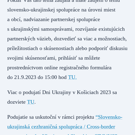
Pokiaľ Vás táto téma zaujala a máte záujem o tému
slovensko-ukrajinskej spolupráce na úrovni miest
a obcí, nadviazanie partnerskej spolupráce
s ukrajinskými samosprávami, rozvíjanie existujúcich
partnerských väzieb, dozvedieť sa viac a možnostiach,
príležitostiach o skúsenostiach alebo podporiť diskusiu
svojimi skúsenosťami, prihlásiť sa môžete
prostredníctvom online registračného formulára
do 21.9.2023 do 15:00 hod
TU.
Viac o podujatí Dni Ukrajiny v Košiciach 2023 sa
dozviete
TU
.
Podujatie sa uskutoční v rámci projektu
“Slovensko-
ukrajinská cezhraničná spolupráca / Cross-border