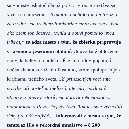
sa v meste uskutočnila už po štvrtý raz a stretáva sa
s veľkou odozvou.
„Inak tomu nebolo ani tentoraz a
za tri dni sme vyzbierali rekordné množstvo vecí. Viac
ako osem ton šatstva, textilu a obuvi pomohlo hneď
trikrát,“
uvádza mesto s tým, že zbierku pripravuje
v jarnom a jesennom období.
Odovzdané oblečenie,
obuv, kabelky a mnohé ďalšie komodity poputujú
občianskemu združeniu Posuň to, ktoré spolupracuje s
krajinami tretieho sveta.
„Z prinesených vecí sme
povyberali posteľnú bielizeň, uteráky, bavlnené
plienky a utierky, ktoré sme darovali Nemocnici s
poliklinikou v Považskej Bystrici. Taktiež sme vytriedili
deky pre OZ Hafkáči,“
informovali z mesta s tým, že
tentoraz išlo o rekordné množstvo – 8 200