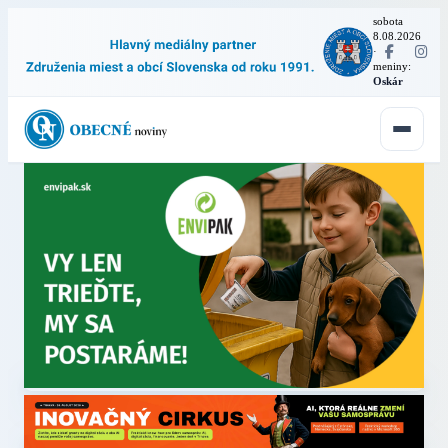
sobota
8.08.2026
·
meniny:
Oskár