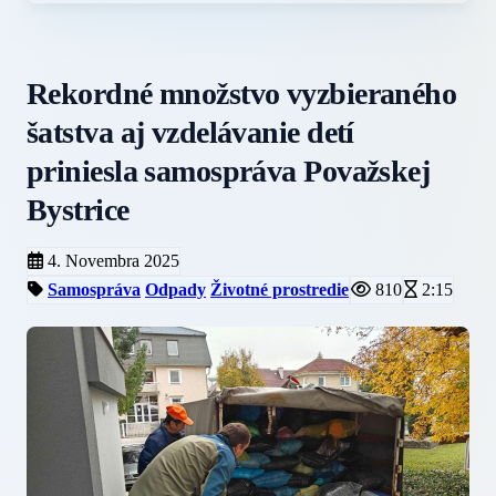
Rekordné množstvo vyzbieraného
šatstva aj vzdelávanie detí
priniesla samospráva Považskej
Bystrice
4. Novembra 2025
Samospráva
Odpady
Životné prostredie
810
2:15