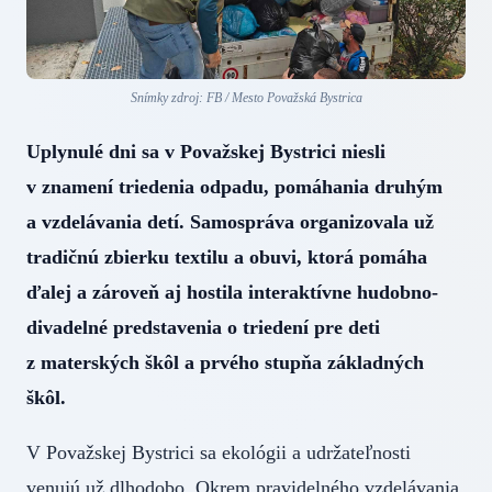
Snímky zdroj: FB / Mesto Považská Bystrica
Uplynulé dni sa v Považskej Bystrici niesli
v znamení triedenia odpadu, pomáhania druhým
a vzdelávania detí. Samospráva organizovala už
tradičnú zbierku textilu a obuvi, ktorá pomáha
ďalej a zároveň aj hostila interaktívne hudobno-
divadelné predstavenia o triedení pre deti
z materských škôl a prvého stupňa základných
škôl.
V Považskej Bystrici sa ekológii a udržateľnosti
venujú už dlhodobo. Okrem pravidelného vzdelávania