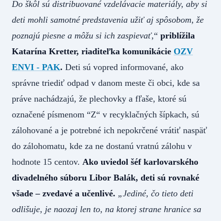
Do škôl sú distribuované vzdelávacie materiály, aby si
deti mohli samotné predstavenia užiť aj spôsobom, že
poznajú piesne a môžu si ich zaspievať
,“
priblížila
Katarína Kretter, riaditeľka komunikácie
OZV
ENVI - PAK
.
Deti sú vopred informované, ako
správne triediť odpad v danom meste či obci, kde sa
práve nachádzajú, že plechovky a fľaše, ktoré sú
označené písmenom “Z“ v recyklačných šípkach, sú
zálohované a je potrebné ich nepokrčené vrátiť naspäť
do zálohomatu, kde za ne dostanú vratnú zálohu v
hodnote 15 centov.
Ako uviedol šéf karlovarského
divadelného súboru Libor Balák, deti sú rovnaké
všade – zvedavé a učenlivé.
„Jediné, čo tieto deti
odlišuje, je naozaj len to, na ktorej strane hranice sa