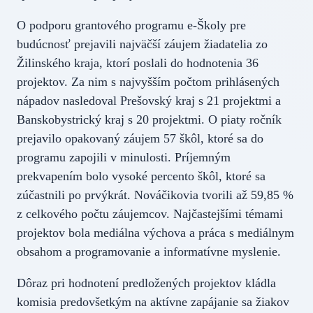
O podporu grantového programu e-Školy pre
budúcnosť prejavili najväčší záujem žiadatelia zo
Žilinského kraja, ktorí poslali do hodnotenia 36
projektov. Za nim s najvyšším počtom prihlásených
nápadov nasledoval Prešovský kraj s 21 projektmi a
Banskobystrický kraj s 20 projektmi. O piaty ročník
prejavilo opakovaný záujem 57 škôl, ktoré sa do
programu zapojili v minulosti. Príjemným
prekvapením bolo vysoké percento škôl, ktoré sa
zúčastnili po prvýkrát. Nováčikovia tvorili až 59,85 %
z celkového počtu záujemcov. Najčastejšími témami
projektov bola mediálna výchova a práca s mediálnym
obsahom a programovanie a informatívne myslenie.
Dôraz pri hodnotení predložených projektov kládla
komisia predovšetkým na aktívne zapájanie sa žiakov