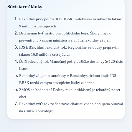
Súvisiace články
Rekordný prvý polrok IDS BBSK: Autobusmi sa odviezlo takmer
9 miliónov cestujúcich
Deti nesmú byť nástrojom politického boja: Školy majú o
preventívnu kampaň ministerstva vnútra rekordný záujem
IDS BBSK hlási rekordný rok: Regionálne autobusy prepravili
takmer 16,8 milióna cestujúcich
Ďalší rekordný rok Vianočnej pošty. Ježiško dostal vyše 126-tisíc
listov
Rekordný záujem o autobusy v Banskobystrickom kraji: IDS
BBSK rozdá verným cestujúcim lístky zadarmo
ZMOS na hodnotení Dediny roka: prihlásený je rekordný počet
obcí
Rekordný výťažok zo športovo-charitatívneho podujatia putoval
na žilinskú onkológiu