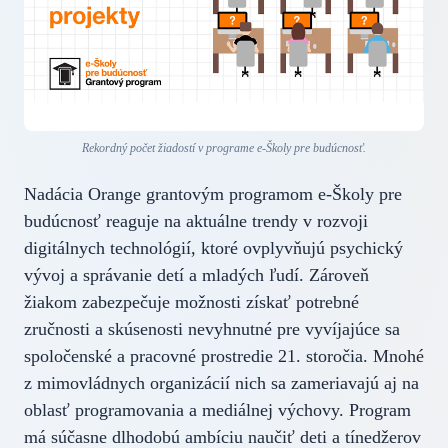
Rekordný počet žiadostí v programe e-Školy pre budúcnosť.
Nadácia Orange grantovým programom e-Školy pre
budúcnosť reaguje na aktuálne trendy v rozvoji
digitálnych technológií, ktoré ovplyvňujú psychický
vývoj a správanie detí a mladých ľudí. Zároveň
žiakom zabezpečuje možnosti získať potrebné
zručnosti a skúsenosti nevyhnutné pre vyvíjajúce sa
spoločenské a pracovné prostredie 21. storočia. Mnohé
z mimovládnych organizácií nich sa zameriavajú aj na
oblasť programovania a mediálnej výchovy. Program
má súčasne dlhodobú ambíciu naučiť deti a tínedžerov