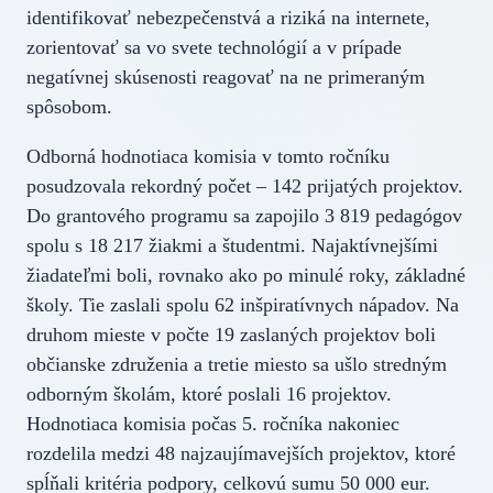
identifikovať nebezpečenstvá a riziká na internete,
zorientovať sa vo svete technológií a v prípade
negatívnej skúsenosti reagovať na ne primeraným
spôsobom.
Odborná hodnotiaca komisia v tomto ročníku
posudzovala rekordný počet – 142 prijatých projektov.
Do grantového programu sa zapojilo 3 819 pedagógov
spolu s 18 217 žiakmi a študentmi. Najaktívnejšími
žiadateľmi boli, rovnako ako po minulé roky, základné
školy. Tie zaslali spolu 62 inšpiratívnych nápadov. Na
druhom mieste v počte 19 zaslaných projektov boli
občianske združenia a tretie miesto sa ušlo stredným
odborným školám, ktoré poslali 16 projektov.
Hodnotiaca komisia počas 5. ročníka nakoniec
rozdelila medzi 48 najzaujímavejších projektov, ktoré
spĺňali kritéria podpory, celkovú sumu 50 000 eur.