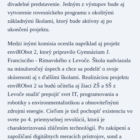
divadelné predstavenie. Jedným z výstupov bude aj
vytvorenie rovesníckeho programu s okolitými
základnými školami, ktorý bude aktívny aj po
ukončení projektu.
Medzi inými komisia ocenila napríklad aj projekt
enviRObot 2, ktorý pripravilo Gymnázium J.
Francisciho - Rimavského z Levoče. Škola nadviazala
na minuloročný úspech a chce sa podeliť o svoje
skúsenosti aj s ďalšími školami. Realizáciou projektu
enviRObot 2 sa budú učitelia aj žiaci ZŠ a SŠ z
Levoče snažiť prepojiť svet IT, programovania a
robotiky s environmentalistikou a obnoviteľnými
zdrojmi energie. Cieľom je tiež pochopiť existenciu vo
svete po 4. priemyselnej revolúcii, ktorá je
charakterizovaná zlúčením technológií. Po zakúpení a
zapožičaní digitálnych meracích prístrojov, sond a