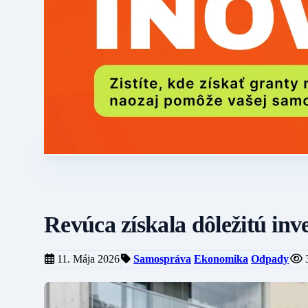
Revúca získala dôležitú inve
11. Mája 2026
Samospráva
Ekonomika
Odpady