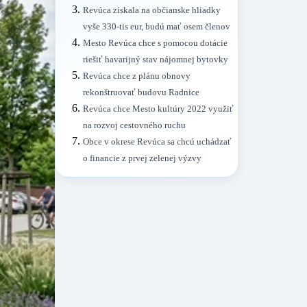
Revúca získala na občianske hliadky
vyše 330-tis eur, budú mať osem členov
Mesto Revúca chce s pomocou dotácie
riešiť havarijný stav nájomnej bytovky
Revúca chce z plánu obnovy
rekonštruovať budovu Radnice
Revúca chce Mesto kultúry 2022 využiť
na rozvoj cestovného ruchu
Obce v okrese Revúca sa chcú uchádzať
o financie z prvej zelenej výzvy