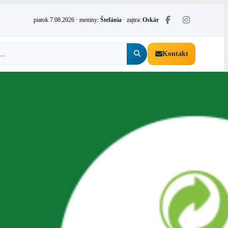
piatok 7.08.2026
· meniny:
Štefánia
· zajtra:
Oskár
Kontakt