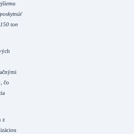
ejšiemu
 poskytnúť
 150 ton
ových
tačnými
, čo
zia
 z
izáciou