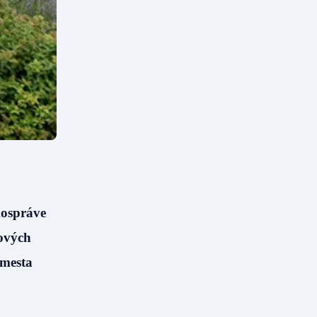
mospráve
rových
 mesta