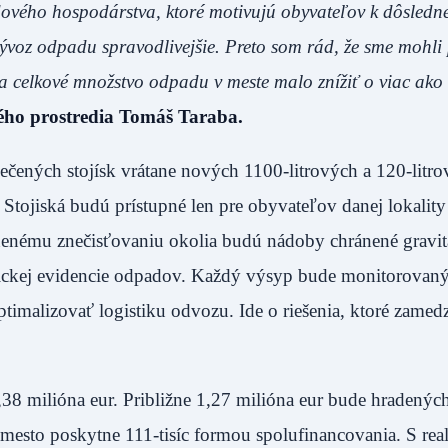
ového hospodárstva, ktoré motivujú obyvateľov k dôsledn
vývoz odpadu spravodlivejšie. Preto som rád, že sme mohli
 celkové množstvo odpadu v meste malo znížiť o viac ako
ného prostredia Tomáš Taraba.
čených stojísk vrátane nových 1100-litrových a 120-litr
ojiská budú prístupné len pre obyvateľov danej lokality
nenému znečisťovaniu okolia budú nádoby chránené gravi
nickej evidencie odpadov. Každý výsyp bude monitorovaný
imalizovať logistiku odvozu. Ide o riešenia, ktoré zamed
8 milióna eur. Približne 1,27 milióna eur bude hradených
esto poskytne 111-tisíc formou spolufinancovania. S real