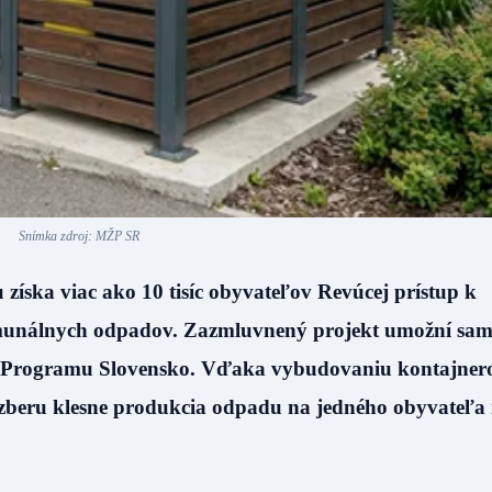
Snímka zdroj: MŽP SR
ska viac ako 10 tisíc obyvateľov Revúcej prístup k
komunálnych odpadov. Zazmluvnený projekt umožní sa
ur z Programu Slovensko. Vďaka vybudovaniu kontajne
 zberu klesne produkcia odpadu na jedného obyvateľa