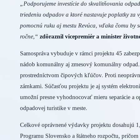
„Podporujeme investície do skvalitňovania odpad
triedeniu odpadov a ktoré nastavuje poplatky za 
pomocnú ruku aj mestu Revúca, vďaka čomu by sa
ročne,“
zdôraznil vicepremiér a minister život
Samospráva vybuduje v rámci projektu 45 zabezpe
nádob komunálny aj zmesový komunálny odpad. St
prostredníctvom čipových kľúčov. Proti neopráv
zámkami. Súčasťou projektu je aj systém elektro
umožní presne vyhodnocovať mieru separácie a opt
odpadovej turistike v meste.
Celkové oprávnené výdavky projektu dosahujú 1,3
Programu Slovensko a štátneho rozpočtu, pričom m