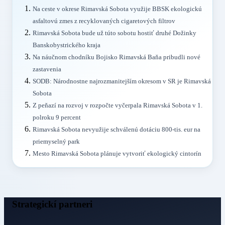
Na ceste v okrese Rimavská Sobota využije BBSK ekologickú
asfaltovú zmes z recyklovaných cigaretových filtrov
Rimavská Sobota bude už túto sobotu hostiť druhé Dožinky
Banskobystrického kraja
Na náučnom chodníku Bojisko Rimavská Baňa pribudli nové
zastavenia
SODB: Národnostne najrozmanitejším okresom v SR je Rimavská
Sobota
Z peňazí na rozvoj v rozpočte vyčerpala Rimavská Sobota v 1.
polroku 9 percent
Rimavská Sobota nevyužije schválenú dotáciu 800-tis. eur na
priemyselný park
Mesto Rimavská Sobota plánuje vytvoriť ekologický cintorín
Strategickí partneri