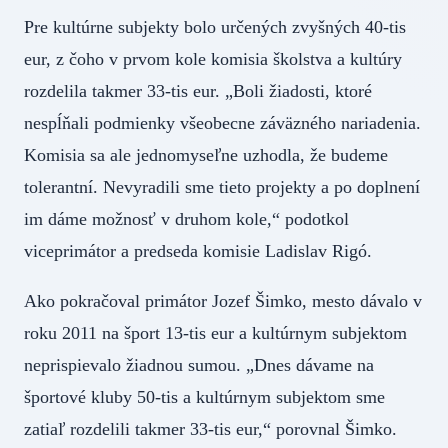
Pre kultúrne subjekty bolo určených zvyšných 40-tis
eur, z čoho v prvom kole komisia školstva a kultúry
rozdelila takmer 33-tis eur. „Boli žiadosti, ktoré
nespĺňali podmienky všeobecne záväzného nariadenia.
Komisia sa ale jednomyseľne uzhodla, že budeme
tolerantní. Nevyradili sme tieto projekty a po doplnení
im dáme možnosť v druhom kole,“ podotkol
viceprimátor a predseda komisie Ladislav Rigó.
Ako pokračoval primátor Jozef Šimko, mesto dávalo v
roku 2011 na šport 13-tis eur a kultúrnym subjektom
neprispievalo žiadnou sumou. „Dnes dávame na
športové kluby 50-tis a kultúrnym subjektom sme
zatiaľ rozdelili takmer 33-tis eur,“ porovnal Šimko.