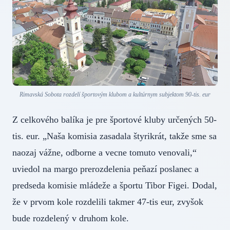
Rimavská Sobota rozdelí športovým klubom a kultúrnym subjektom 90-tis. eur
Z celkového balíka je pre športové kluby určených 50-
tis. eur. „Naša komisia zasadala štyrikrát, takže sme sa
naozaj vážne, odborne a vecne tomuto venovali,“
uviedol na margo prerozdelenia peňazí poslanec a
predseda komisie mládeže a športu Tibor Figei. Dodal,
že v prvom kole rozdelili takmer 47-tis eur, zvyšok
bude rozdelený v druhom kole.