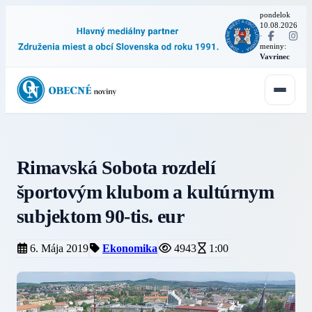
pondelok
10.08.2026
·
meniny:
Vavrinec
Rimavská Sobota rozdelí
športovým klubom a kultúrnym
subjektom 90-tis. eur
6. Mája 2019
Ekonomika
4943
1:00