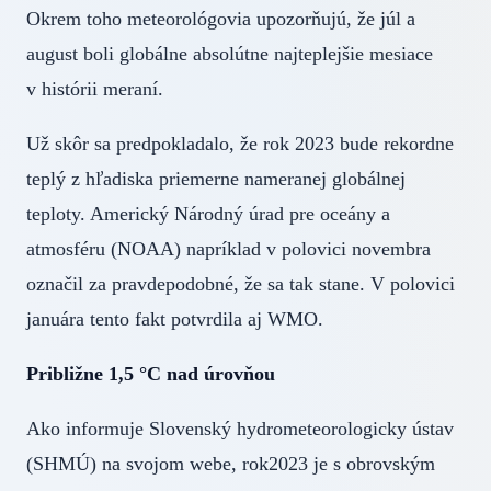
Okrem toho meteorológovia upozorňujú, že júl a
august boli globálne absolútne najteplejšie mesiace
v histórii meraní.
Už skôr sa predpokladalo, že rok 2023 bude rekordne
teplý z hľadiska priemerne nameranej globálnej
teploty. Americký Národný úrad pre oceány a
atmosféru (NOAA) napríklad v polovici novembra
označil za pravdepodobné, že sa tak stane. V polovici
januára tento fakt potvrdila aj WMO.
Približne 1,5 °C nad úrovňou
Ako informuje Slovenský hydrometeorologicky ústav
(SHMÚ) na svojom webe, rok2023 je s obrovským