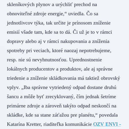
skleníkových plynov a urýchliť prechod na
obnoviteľné zdroje energie,“ uviedla. Čo sa
jednotlivcov týka, tak určite je prínosom zníženie
emisií všade tam, kde sa to dá. Či už je to v rámci
dopravy alebo aj v rámci nakupovania a zníženia
spotreby pri veciach, ktoré naozaj nepotrebujeme,
resp. nie sú nevyhnutnosťou. Uprednostnenie
lokálnych producentov a produktov, ale aj správne
triedenie a zníženie skládkovania má taktiež obrovský
vplyv. „Iba správne vytriedený odpad dostane druhú
šancu a môže byť zrecyklovaný, čím jednak šetríme
primárne zdroje a zároveň takýto odpad neskončí na
skládke, kde sa stane záťažou pre planétu,“ povedala
Katarína Kretter, riaditeľka komunikácie
OZV ENVI -