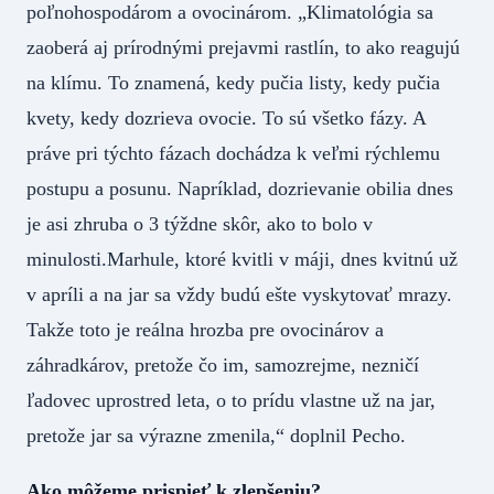
poľnohospodárom a ovocinárom. „Klimatológia sa
zaoberá aj prírodnými prejavmi rastlín, to ako reagujú
na klímu. To znamená, kedy pučia listy, kedy pučia
kvety, kedy dozrieva ovocie. To sú všetko fázy. A
práve pri týchto fázach dochádza k veľmi rýchlemu
postupu a posunu. Napríklad, dozrievanie obilia dnes
je asi zhruba o 3 týždne skôr, ako to bolo v
minulosti.Marhule, ktoré kvitli v máji, dnes kvitnú už
v apríli a na jar sa vždy budú ešte vyskytovať mrazy.
Takže toto je reálna hrozba pre ovocinárov a
záhradkárov, pretože čo im, samozrejme, nezničí
ľadovec uprostred leta, o to prídu vlastne už na jar,
pretože jar sa výrazne zmenila,“ doplnil Pecho.
Ako môžeme prispieť k zlepšeniu?