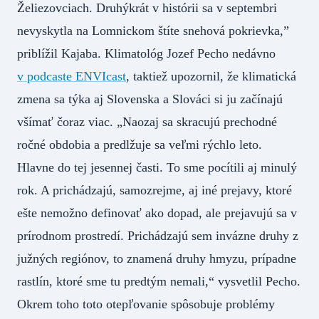
Želiezovciach. Druhýkrát v histórii sa v septembri
nevyskytla na Lomnickom štíte snehová pokrievka,”
priblížil Kajaba. Klimatológ Jozef Pecho nedávno
v podcaste ENVIcast
, taktiež upozornil, že klimatická
zmena sa týka aj Slovenska a Slováci si ju začínajú
všímať čoraz viac. „Naozaj sa skracujú prechodné
ročné obdobia a predlžuje sa veľmi rýchlo leto.
Hlavne do tej jesennej časti. To sme pocítili aj minulý
rok. A prichádzajú, samozrejme, aj iné prejavy, ktoré
ešte nemožno definovať ako dopad, ale prejavujú sa v
prírodnom prostredí. Prichádzajú sem invázne druhy z
južných regiónov, to znamená druhy hmyzu, prípadne
rastlín, ktoré sme tu predtým nemali,“ vysvetlil Pecho.
Okrem toho toto otepľovanie spôsobuje problémy