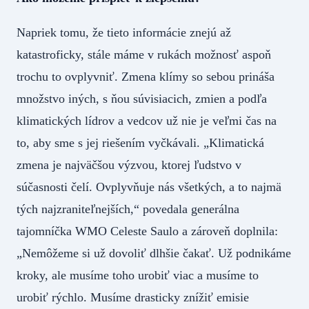
Napriek tomu, že tieto informácie znejú až
katastroficky, stále máme v rukách možnosť aspoň
trochu to ovplyvniť. Zmena klímy so sebou prináša
množstvo iných, s ňou súvisiacich, zmien a podľa
klimatických lídrov a vedcov už nie je veľmi čas na
to, aby sme s jej riešením vyčkávali. „Klimatická
zmena je najväčšou výzvou, ktorej ľudstvo v
súčasnosti čelí. Ovplyvňuje nás všetkých, a to najmä
tých najzraniteľnejších,“ povedala generálna
tajomníčka WMO Celeste Saulo a zároveň doplnila:
„Nemôžeme si už dovoliť dlhšie čakať. Už podnikáme
kroky, ale musíme toho urobiť viac a musíme to
urobiť rýchlo. Musíme drasticky znížiť emisie