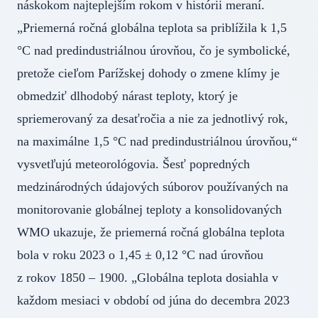
náskokom najteplejším rokom v histórii meraní.
„Priemerná ročná globálna teplota sa priblížila k 1,5
°C nad predindustriálnou úrovňou, čo je symbolické,
pretože cieľom Parížskej dohody o zmene klímy je
obmedziť dlhodobý nárast teploty, ktorý je
spriemerovaný za desaťročia a nie za jednotlivý rok,
na maximálne 1,5 °C nad predindustriálnou úrovňou,“
vysvetľujú meteorológovia. Šesť popredných
medzinárodných údajových súborov používaných na
monitorovanie globálnej teploty a konsolidovaných
WMO ukazuje, že priemerná ročná globálna teplota
bola v roku 2023 o 1,45 ± 0,12 °C nad úrovňou
z rokov 1850 – 1900. „Globálna teplota dosiahla v
každom mesiaci v období od júna do decembra 2023