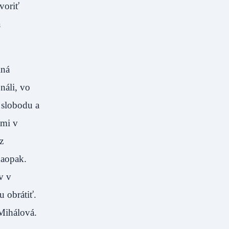
voriť
a
iná
náli, vo
 slobodu a
ami v
z
naopak.
v v
u obrátiť.
Mihálová.