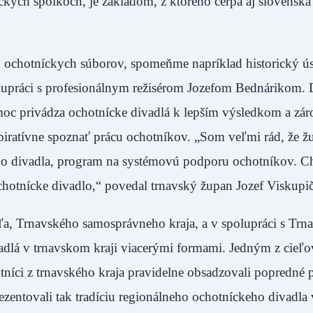
ckych spolkoch, je základom, z ktorého čerpá aj slovenská
 ochotníckych súborov, spomeňme napríklad historický ú
olupráci s profesionálnym režisérom Jozefom Bednárikom. 
omoc privádza ochotnícke divadlá k lepším výsledkom a zár
nšpiratívne spoznať prácu ochotníkov. „Som veľmi rád, že ž
ského divadla, program na systémovú podporu ochotníkov. 
 ochotnícke divadlo,“ povedal trnavský župan Jozef Viskupič
a, Trnavského samosprávneho kraja, a v spolupráci s Tr
dlá v trnavskom kraji viacerými formami. Jedným z cieľo
tníci z trnavského kraja pravidelne obsadzovali popredné 
zentovali tak tradíciu regionálneho ochotníckeho divadla 