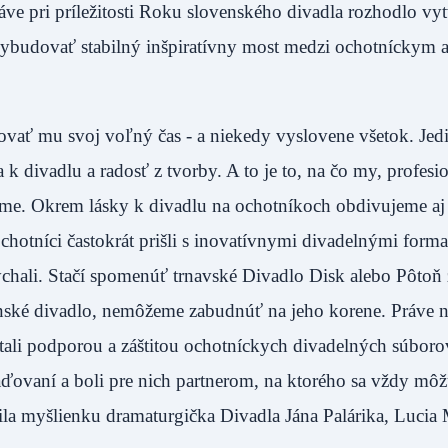
ráve pri príležitosti Roku slovenského divadla rozhodlo vyt
ybudovať stabilný inšpiratívny most medzi ochotníckym 
vať mu svoj voľný čas - a niekedy vyslovene všetok. Jed
 k divadlu a radosť z tvorby. A to je to, na čo my, profesio
ame. Okrem lásky k divadlu na ochotníkoch obdivujeme aj
chotníci častokrát prišli s inovatívnymi divadelnými form
lýchali. Stačí spomenúť trnavské Divadlo Disk alebo Pôtoň 
ské divadlo, nemôžeme zabudnúť na jeho korene. Práve 
stali podporou a záštitou ochotníckych divadelných súboro
aďovaní a boli pre nich partnerom, na ktorého sa vždy môž
la myšlienku dramaturgička Divadla Jána Palárika, Lucia 