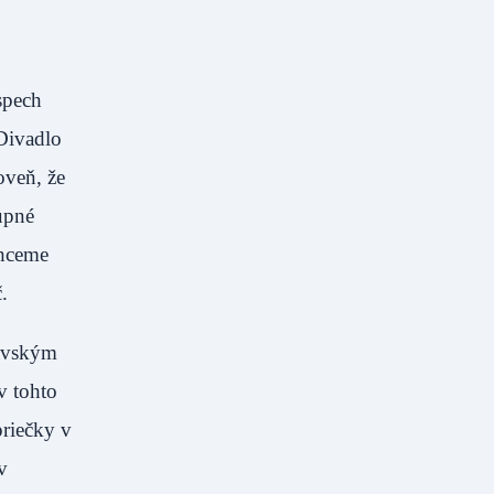
spech
Divadlo
oveň, že
upné
Chceme
.
navským
v tohto
priečky v
v