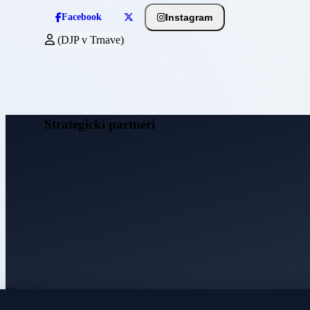
Instagram
Facebook
(DJP v Trnave)
Strategickí partneri
Obecné noviny