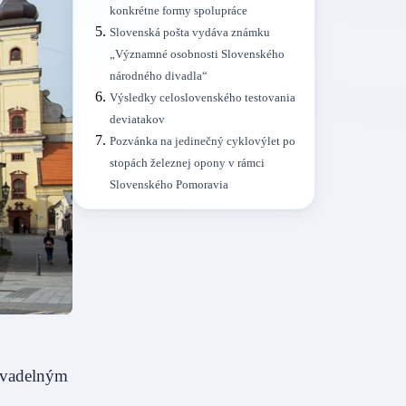
konkrétne formy spolupráce
Slovenská pošta vydáva známku
„Významné osobnosti Slovenského
národného divadla“
Výsledky celoslovenského testovania
deviatakov
Pozvánka na jedinečný cyklovýlet po
stopách železnej opony v rámci
Slovenského Pomoravia
divadelným