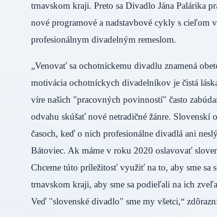
trnavskom kraji. Preto sa Divadlo Jána Palárika p
nové programové a nadstavbové cykly s cieľom v
profesionálnym divadelným remeslom.
„Venovať sa ochotníckemu divadlu znamená obeto
motivácia ochotníckych divadelníkov je čistá láska
víre našich "pracovných povinností" často zabúd
odvahu skúšať nové netradičné žánre. Slovenskí o
časoch, keď o nich profesionálne divadlá ani nes
Bátoviec. Ak máme v roku 2020 oslavovať sloven
Chceme túto príležitosť využiť na to, aby sme sa 
trnavskom kraji, aby sme sa podieľali na ich zveľ
Veď "slovenské divadlo" sme my všetci,“ zdôrazni