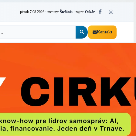
piatok 7.08.2026
· meniny:
Štefánia
· zajtra:
Oskár
Kontakt