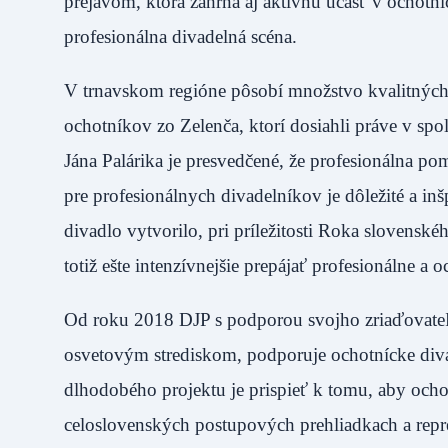
prejavom, ktorá zahŕňa aj aktívnu účasť v ochotní
profesionálna divadelná scéna.
V trnavskom regióne pôsobí množstvo kvalitných
ochotníkov zo Zelenča, ktorí dosiahli práve v sp
Jána Palárika je presvedčené, že profesionálna p
pre profesionálnych divadelníkov je dôležité a i
divadlo vytvorilo, pri príležitosti Roka sloven
totiž ešte intenzívnejšie prepájať profesionálne a
Od roku 2018 DJP s podporou svojho zriaďovateľ
osvetovým strediskom, podporuje ochotnícke diva
dlhodobého projektu je prispieť k tomu, aby ocho
celoslovenských postupových prehliadkach a repre