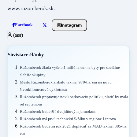
www.ruzomberok.sk.
Instagram
Facebook
(tasr)
Súvisiace články
Ružomberok žiada vyše 5,1 milióna eur na byty pre sociálne
slabšie skupiny
Mesto Ružomberok získalo takmer 970-tis. eur na novú
štvorkilometrovú cyklotrasu
Ružomberok pripravuje novú parkovaciu politiku, platiť by mala
od septembra
Ružomberok bude žiť dvojdňovým jarmokom
Ružomberok má prvú technickú škôlku v regióne Liptova
Ružomberok bude za rok 2021 doplácať za MAD takmer 385-tis.
eur