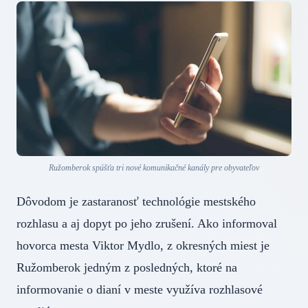
Ružomberok spúšťa tri nové komunikačné kanály pre obyvateľov
Dôvodom je zastaranosť technológie mestského
rozhlasu a aj dopyt po jeho zrušení. Ako informoval
hovorca mesta Viktor Mydlo, z okresných miest je
Ružomberok jedným z posledných, ktoré na
informovanie o dianí v meste využíva rozhlasové