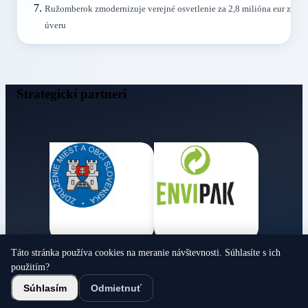
Ružomberok zmodernizuje verejné osvetlenie za 2,8 milióna eur z
úveru
Strategickí partneri
Táto stránka používa cookies na meranie návštevnosti. Súhlasíte s ich
Obecné noviny
použitím?
© 2026 Všetky práva vyhradené
Súhlasím
Odmietnuť