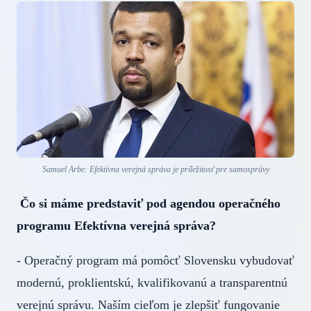
Samuel Arbe: Efektívna verejná správa je príležitosť pre samosprávy
Čo si máme predstaviť pod agendou operačného
programu Efektívna verejná správa?
- Operačný program má pomôcť Slovensku vybudovať
modernú, proklientskú, kvalifikovanú a transparentnú
verejnú správu. Naším cieľom je zlepšiť fungovanie