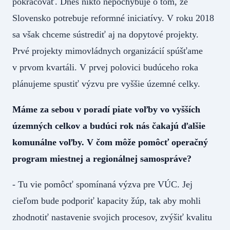
pokračovať. Dnes nikto nepochybuje o tom, že
Slovensko potrebuje reformné iniciatívy. V roku 2018
sa však chceme sústrediť aj na dopytové projekty.
Prvé projekty mimovládnych organizácií spúšťame
v prvom kvartáli. V prvej polovici budúceho roka
plánujeme spustiť výzvu pre vyššie územné celky.
Máme za sebou v poradí piate voľby vo vyšších
územných celkov a budúci rok nás čakajú ďalšie
komunálne voľby. V čom môže pomôcť operačný
program miestnej a regionálnej samospráve?
- Tu vie pomôcť spomínaná výzva pre VÚC. Jej
cieľom bude podporiť kapacity žúp, tak aby mohli
zhodnotiť nastavenie svojich procesov, zvýšiť kvalitu