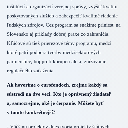
inštitúcií a organizácií verejnej správy, zvýšiť kvalitu
poskytovaných služieb a zabezpečiť kvalitné riadenie
ľudských zdrojov. Cez program sa snažíme priniesť na
Slovensko aj príklady dobrej praxe zo zahraničia.
Kľúčové sú tiež prierezové témy programu, medzi
ktoré patrí podpora tvorby medzisektorových
partnerstiev, boj proti korupcii ale aj znižovanie
regulačného zaťaženia.
Ak hovoríme o eurofondoch, zrejme každý sa
sústredí na dve veci. Kto je oprávnený žiadateľ
a, samozrejme, aké je čerpanie. Môžete byť
v tomto konkrétnejší?
- Väčšinu projektov dnes tvoria projekty štátnych