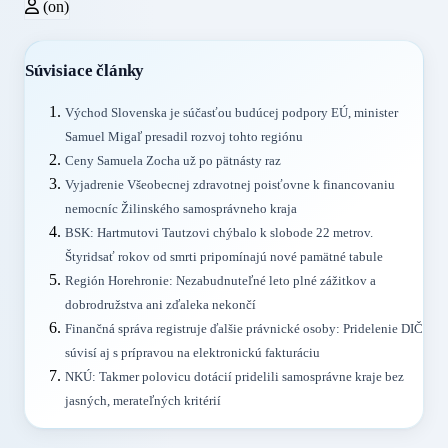
(on)
Súvisiace články
Východ Slovenska je súčasťou budúcej podpory EÚ, minister
Samuel Migaľ presadil rozvoj tohto regiónu
Ceny Samuela Zocha už po pätnásty raz
Vyjadrenie Všeobecnej zdravotnej poisťovne k financovaniu
nemocníc Žilinského samosprávneho kraja
BSK: Hartmutovi Tautzovi chýbalo k slobode 22 metrov.
Štyridsať rokov od smrti pripomínajú nové pamätné tabule
Región Horehronie: Nezabudnuteľné leto plné zážitkov a
dobrodružstva ani zďaleka nekončí
Finančná správa registruje ďalšie právnické osoby: Pridelenie DIČ
súvisí aj s prípravou na elektronickú fakturáciu
NKÚ: Takmer polovicu dotácií pridelili samosprávne kraje bez
jasných, merateľných kritérií