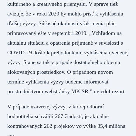
kultúrneho a kreatívneho priemyslu. V správe tiež
avizuje, že v roku 2020 by mohlo prísť k vyhláseniu
ďalšej výzvy. Súčasné okolnosti však menia plán
pripravovaný ešte v septembri 2019. „Vzhľadom na
aktuálnu situáciu a opatrenia prijímané v súvislosti s
COVID-19 došlo k prehodnoteniu vyhlásenia uvedenej
výzvy. Stane sa tak v prípade dostatočného objemu
alokovaných prostriedkov. O prípadnom novom
termíne vyhlásenia výzvy budeme informovať
prostredníctvom webstránky MK SR,” uviedol rezort.
V prípade uzavretej výzvy, v ktorej odborní
hodnotitelia schválili 267 žiadostí, je aktuálne
kontrahovaných 262 projektov vo výške 35,4 milióna
eur.