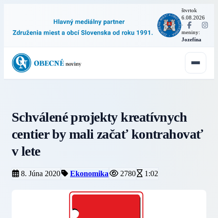
štvrtok
6.08.2026
·
meniny:
Jozefína
Schválené projekty kreatívnych
centier by mali začať kontrahovať
v lete
8. Júna 2020
Ekonomika
2780
1:02