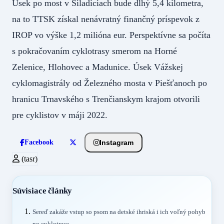
Úsek po most v Siladiciach bude dlhý 5,4 kilometra,
na to TTSK získal nenávratný finančný príspevok z
IROP vo výške 1,2 milióna eur. Perspektívne sa počíta
s pokračovaním cyklotrasy smerom na Horné
Zelenice, Hlohovec a Madunice. Úsek Vážskej
cyklomagistrály od Železného mosta v Piešťanoch po
hranicu Trnavského s Trenčianskym krajom otvorili
pre cyklistov v máji 2022.
Instagram
Facebook
(tasr)
Súvisiace články
Sereď zakáže vstup so psom na detské ihriská i ich voľný pohyb
po cyklotrase