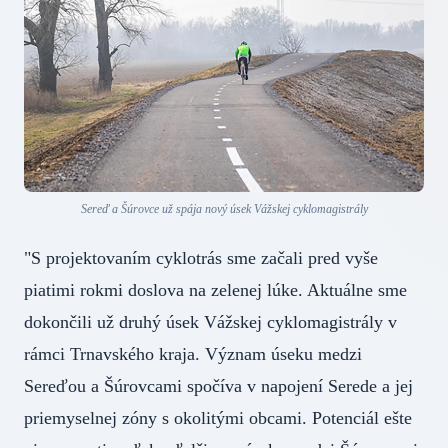
Sereď a Šúrovce už spája nový úsek Vážskej cyklomagistrály
"S projektovaním cyklotrás sme začali pred vyše
piatimi rokmi doslova na zelenej lúke. Aktuálne sme
dokončili už druhý úsek Vážskej cyklomagistrály v
rámci Trnavského kraja. Význam úseku medzi
Sereďou a Šúrovcami spočíva v napojení Serede a jej
priemyselnej zóny s okolitými obcami. Potenciál ešte