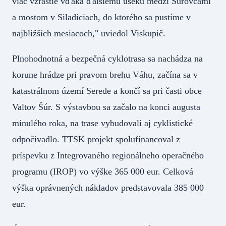
viac vzrastie vďaka ďalšiemu úseku medzi Šúrovcami
a mostom v Siladiciach, do ktorého sa pustíme v
najbližších mesiacoch," uviedol Viskupič.
Plnohodnotná a bezpečná cyklotrasa sa nachádza na
korune hrádze pri pravom brehu Váhu, začína sa v
katastrálnom území Serede a končí sa pri časti obce
Valtov Šúr. S výstavbou sa začalo na konci augusta
minulého roka, na trase vybudovali aj cyklistické
odpočívadlo. TTSK projekt spolufinancoval z
príspevku z Integrovaného regionálneho operačného
programu (IROP) vo výške 365 000 eur. Celková
výška oprávnených nákladov predstavovala 385 000
eur.