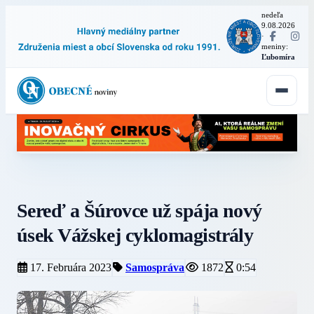
nedeľa
9.08.2026
·
meniny:
Ľubomíra
Sereď a Šúrovce už spája nový
úsek Vážskej cyklomagistrály
17. Februára 2023
Samospráva
1872
0:54