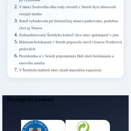
V rámci Svetového dňa vody otvorili v Seredi štyri obnovené
verejné studne
Sereď vybudovala pri železničnej stanici parkovisko, podobne
chce aj Trnava
Zrekonštruovaný Šerédyho kaštieľ chce obec sprístupniť v júni
Múzeum holokaustu v Seredi pripravilo novú výstavu Svedectvá
preživších
Prezidentka si v Seredi pripomenula Deň obetí holokaustu a
rasového násilia
V Šerédyho kaštieli obec zriadi muzeálnu expozíciu
Strategickí partneri