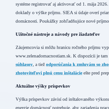
systéme registrovať aj aktivovať od 1. mája 2026.
doklady o výške príjmu. SIEA si údaje overí priam
domácnosti. Poukážky zohľadňujúce nové príjmov
Užitočné nástroje a návody pre žiadateľov
Záujemcovia si môžu hranicu ročného príjmu vyp
www.zelenadomacnostiam.sk. K dispozícii je tam
súhlasov
, a tiež
odporúčania k zmluvám so zho
zhotoviteľovi plnú cenu inštalácie
ešte pred pre
Aktuálne výšky príspevkov
Výška príspevkov závisí od inštalovaného výkon
energie domácnosť potrebuje, aby zariadenia praco