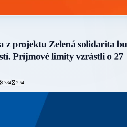
z projektu Zelená solidarita b
í. Príjmové limity vzrástli o 27
384
2:54