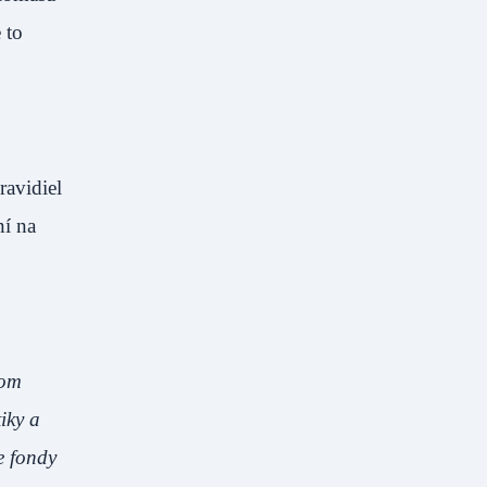
 to
ravidiel
ní na
vom
iky a
e fondy