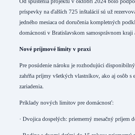
Od spustenia projektu v októbri 2024 bolo podpor
príspevky na ďalších 725 inštalácií sú už rezerv
jedného mesiaca od doručenia kompletných podkla
domácnosti v Bratislavskom samosprávnom kraji a
Nové príjmové limity v praxi
Pre posúdenie nároku je rozhodujúci disponibiln
zahŕňa príjmy všetkých vlastníkov, ako aj osôb 
zariadenia.
Príklady nových limitov pre domácnosť:
· Dvojica dospelých: priemerný mesačný príjem d