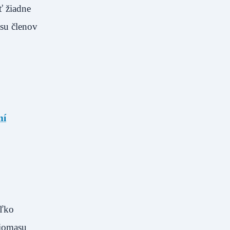
ť žiadne
asu členov
ní
oľko
biomasu