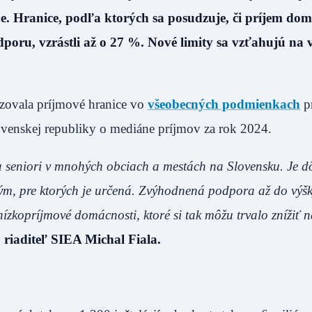
uje. Hranice, podľa ktorých sa posudzuje, či príjem dom
ru, vzrástli až o 27 %. Nové limity sa vzťahujú na 
izovala príjmové hranice vo
všeobecných podmienkach
pr
ovenskej republiky o mediáne príjmov za rok 2024.
 a seniori v mnohých obciach a mestách na Slovensku. Je dô
kým, pre ktorých je určená. Zvýhodnená podpora až do výš
nízkopríjmové domácnosti, ktoré si tak môžu trvalo znížiť 
 riaditeľ SIEA Michal Fiala.