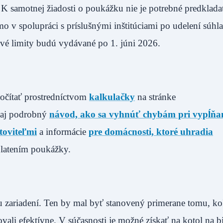
 K samotnej žiadosti o poukážku nie je potrebné predklada
o v spolupráci s príslušnými inštitúciami po udelení súhl
é limity budú vydávané po 1. júni 2026.
očítať prostredníctvom
kalkulačky
na stránke
 aj podrobný
návod, ako sa vyhnúť chybám pri vypĺňa
toviteľmi
a informácie
pre domácnosti, ktoré uhradia
platením poukážky.
u zariadení. Ten by mal byť stanovený primerane tomu, k
vali efektívne. V súčasnosti je možné získať na kotol na 