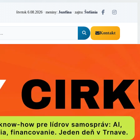
štvrtok 6.08.2026
· meniny:
Jozefína
· zajtra:
Štefánia
Kontakt