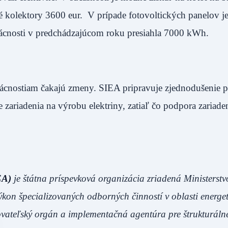
 kolektory 3600 eur. V prípade fotovoltických panelov je
mácnosti v predchádzajúcom roku presiahla 7000 kWh.
mácnostiam čakajú zmeny. SIEA pripravuje zjednodušenie p
 zariadenia na výrobu elektriny, zatiaľ čo podpora zariade
EA)
je štátna príspevková organizácia zriadená Ministerst
kon špecializovaných odborných činností v oblasti energet
ovateľský orgán a implementačná agentúra pre štrukturáln