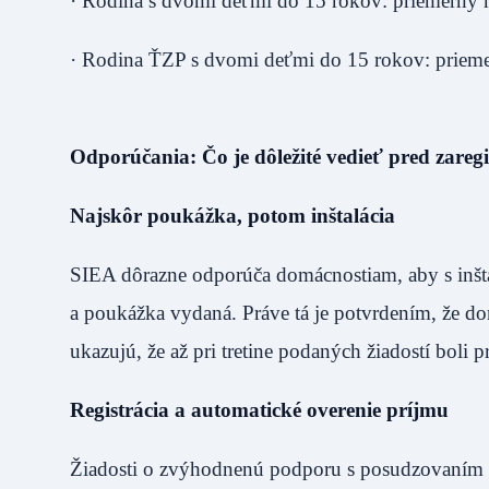
· Rodina s dvomi deťmi do 15 rokov: priemerný 
· Rodina ŤZP s dvomi deťmi do 15 rokov: prieme
Odporúčania: Čo je dôležité vedieť pred zaregi
Najskôr poukážka, potom inštalácia
SIEA dôrazne odporúča domácnostiam, aby s inšta
a poukážka vydaná. Práve tá je potvrdením, že domá
ukazujú, že až pri tretine podaných žiadostí boli
Registrácia a automatické overenie príjmu
Žiadosti o zvýhodnenú podporu s posudzovaním n