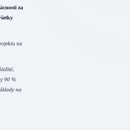
ácnosti za
všetky
ojektu na
ležité,
ky 90 %
náklady na