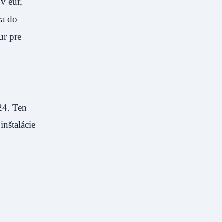
v eur,
ca do
ur pre
24. Ten
nštalácie