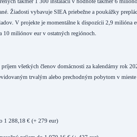
ených takmer 1 300 inštalácií v hodnote takmer 6 milióno
ované. Žiadosti vybavuje SIEA priebežne a poukážky preplá
dov. V projekte je momentálne k dispozícii 2,9 milióna e
 10 miliónov eur v ostatných regiónoch.
ý príjem všetkých členov domácnosti za kalendárny rok 20
s evidovaným trvalým alebo prechodným pobytom v mieste i
o 1 288,18 € (+ 279 eur)