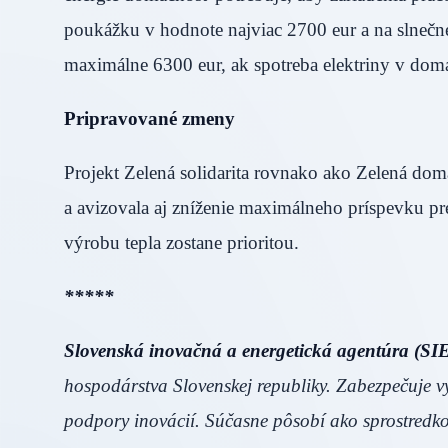
poukážku v hodnote najviac 2700 eur a na slnečné
maximálne 6300 eur, ak spotreba elektriny v do
Pripravované zmeny
Projekt Zelená solidarita rovnako ako Zelená do
a avizovala aj zníženie maximálneho príspevku pre
výrobu tepla zostane prioritou.
*****
Slovenská inovačná a energetická agentúra (SI
hospodárstva Slovenskej republiky. Zabezpečuje vý
podpory inovácií. Súčasne pôsobí ako sprostredk