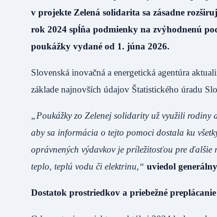
v projekte Zelená solidarita sa zásadne rozšir
rok 2024 spĺňa podmienky na zvýhodnenú podpo
poukážky vydané od 1. júna 2026.
Slovenská inovačná a energetická agentúra aktual
základe najnovších údajov Štatistického úradu Sl
„Poukážky zo Zelenej solidarity už využili rodiny
aby sa informácia o tejto pomoci dostala ku všet
oprávnených výdavkov je príležitosťou pre ďalšie 
teplo, teplú vodu či elektrinu,“
uviedol generálny
Dostatok prostriedkov a priebežné preplácanie