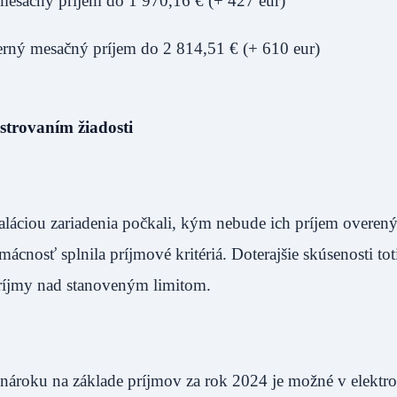
mesačný príjem do 1 970,16 € (+ 427 eur)
rný mesačný príjem do 2 814,51 € (+ 610 eur)
strovaním žiadosti
láciou zariadenia počkali, kým nebude ich príjem overen
cnosť splnila príjmové kritériá. Doterajšie skúsenosti tot
 príjmy nad stanoveným limitom.
ároku na základe príjmov za rok 2024 je možné v elektr