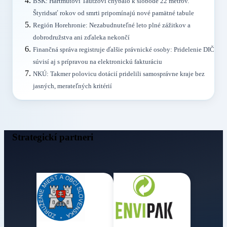
BSK: Hartmutovi Tautzovi chýbalo k slobode 22 metrov.
Štyridsať rokov od smrti pripomínajú nové pamätné tabule
Región Horehronie: Nezabudnuteľné leto plné zážitkov a
dobrodružstva ani zďaleka nekončí
Finančná správa registruje ďalšie právnické osoby: Pridelenie DIČ
súvisí aj s prípravou na elektronickú fakturáciu
NKÚ: Takmer polovicu dotácií pridelili samosprávne kraje bez
jasných, merateľných kritérií
Strategickí partneri