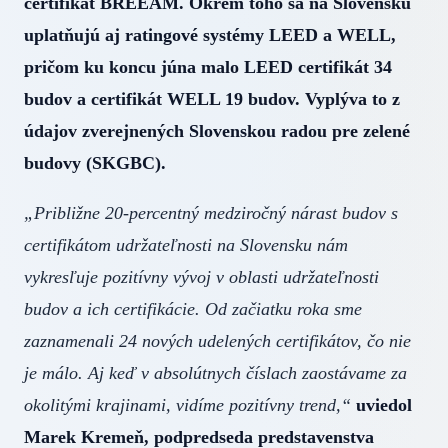
certifikát BREEAM. Okrem toho sa na Slovensku
uplatňujú aj ratingové systémy LEED a WELL,
pričom ku koncu júna malo LEED certifikát 34
budov a certifikát WELL 19 budov. Vyplýva to z
údajov zverejnených Slovenskou radou pre zelené
budovy (SKGBC).
„Približne 20-percentný medziročný nárast budov s
certifikátom udržateľnosti na Slovensku nám
vykresľuje pozitívny vývoj v oblasti udržateľnosti
budov a ich certifikácie. Od začiatku roka sme
zaznamenali 24 nových udelených certifikátov, čo nie
je málo. Aj keď v absolútnych číslach zaostávame za
okolitými krajinami, vidíme pozitívny trend,“
uviedol
Marek Kremeň, podpredseda predstavenstva