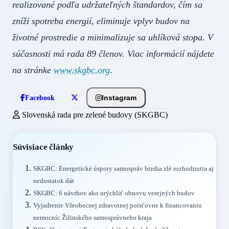
realizované podľa udržateľných štandardov, čím sa
zníži spotreba energií, eliminuje vplyv budov na
životné prostredie a minimalizuje sa uhlíková stopa.
V
súčasnosti má rada 89 členov. Viac informácií nájdete
na stránke
www.skgbc.org
.
Instagram
Facebook
Slovenská rada pre zelené budovy (SKGBC)
Súvisiace články
SKGBC: Energetické úspory samospráv brzdia zlé rozhodnutia aj
nedostatok dát
SKGBC: 6 návrhov ako urýchliť obnovu verejných budov
Vyjadrenie Všeobecnej zdravotnej poisťovne k financovaniu
nemocníc Žilinského samosprávneho kraja