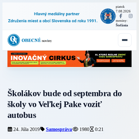
piatok
7.08.2026
·
meniny:
Štefánia
Školákov bude od septembra do
školy vo Veľkej Pake voziť
autobus
24. Júla 2019
Samospráva
1980
0:21