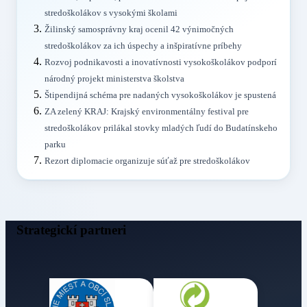
stredoškolákov s vysokými školami
Žilinský samosprávny kraj ocenil 42 výnimočných
stredoškolákov za ich úspechy a inšpiratívne príbehy
Rozvoj podnikavosti a inovatívnosti vysokoškolákov podporí
národný projekt ministerstva školstva
Štipendijná schéma pre nadaných vysokoškolákov je spustená
ZA zelený KRAJ: Krajský environmentálny festival pre
stredoškolákov prilákal stovky mladých ľudí do Budatínskeho
parku
Rezort diplomacie organizuje súťaž pre stredoškolákov
Strategickí partneri