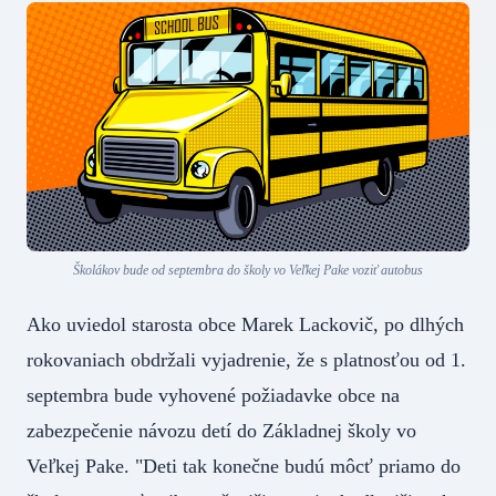
Školákov bude od septembra do školy vo Veľkej Pake voziť autobus
Ako uviedol starosta obce Marek Lackovič, po dlhých
rokovaniach obdržali vyjadrenie, že s platnosťou od 1.
septembra bude vyhovené požiadavke obce na
zabezpečenie návozu detí do Základnej školy vo
Veľkej Pake. "Deti tak konečne budú môcť priamo do