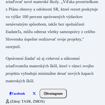
zriaďovať nové materské školy. „Vďaka prostriedkom
z Plánu obnovy a odolnosti SR, ktoré rezort poskytuje
vo výške 100 percent oprávnených výdavkov
nenávratným spôsobom, takže bez spoluúčasti
žiadateľa, môžu odteraz všetky samosprávy z celého
Slovenska úspešne realizovať svoje projekty,"
ozrejmil.
Oprávnení žiadať sú aj cirkevní a súkromní
zriaďovatelia materských škôl, ktorí v rámci svojho
projektu vybudujú minimálne desať nových kapacít
materských škôl.
Instagram
Facebook
(Zdroj: TASR, ZMOS)