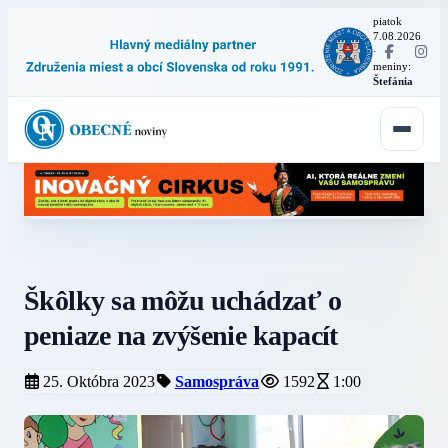
piatok
7.08.2026
·
meniny:
Štefánia
Škôlky sa môžu uchádzať o
peniaze na zvýšenie kapacít
25. Októbra 2023
Samospráva
1592
1:00