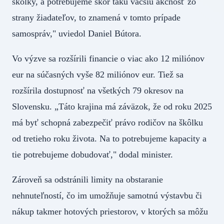
škôlky, a potrebujeme skôr takú väčšiu akčnosť zo
strany žiadateľov, to znamená v tomto prípade
samospráv," uviedol Daniel Bútora.
Vo výzve sa rozšírili financie o viac ako 12 miliónov
eur na súčasných vyše 82 miliónov eur. Tiež sa
rozšírila dostupnosť na všetkých 79 okresov na
Slovensku. „Táto krajina má záväzok, že od roku 2025
má byť schopná zabezpečiť právo rodičov na škôlku
od tretieho roku života. Na to potrebujeme kapacity a
tie potrebujeme dobudovať," dodal minister.
Zároveň sa odstránili limity na obstaranie
nehnuteľností, čo im umožňuje samotnú výstavbu či
nákup takmer hotových priestorov, v ktorých sa môžu