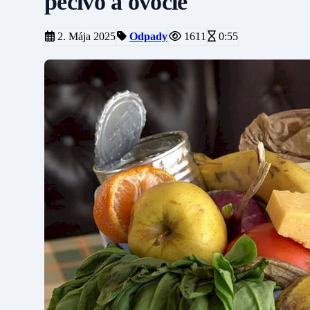
pečivo a ovocie
2. Mája 2025
Odpady
1611
0:55