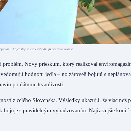
ť jedlom. Najčastejšie však vyhadzujú pečivo a ovocie
jší problém. Nový prieskum, ktorý realizoval enviromagazí
c uvedomujú hodnotu jedla – no zároveň bojujú s neplánov
avín po dátume trvanlivosti.
stí z celého Slovenska. Výsledky ukazujú, že viac než p
k bojuje s pravidelným vyhadzovaním. Najčastejšie končí