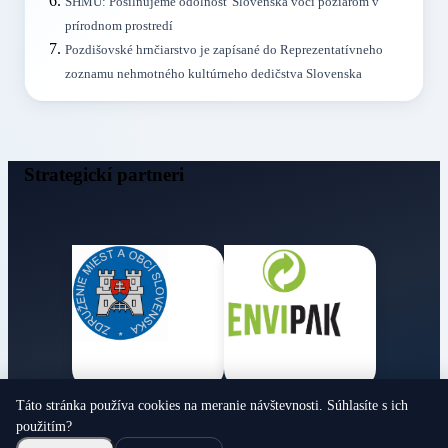
SHMÚ: Posilňujeme odolnosť Slovenska voči požiarom v
prírodnom prostredí
Pozdišovské hrnčiarstvo je zapísané do Reprezentatívneho
zoznamu nehmotného kultúrneho dedičstva Slovenska
Strategickí partneri
Táto stránka používa cookies na meranie návštevnosti. Súhlasíte s ich
Obecné noviny
použitím?