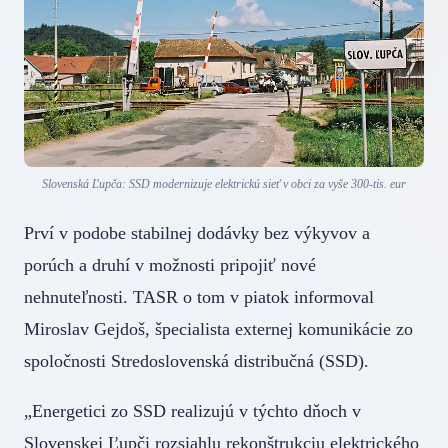
Slovenská Ľupča: SSD modernizuje elektrickú sieť v obci za vyše 300-tis. eur
Prví v podobe stabilnej dodávky bez výkyvov a
porúch a druhí v možnosti pripojiť nové
nehnuteľnosti. TASR o tom v piatok informoval
Miroslav Gejdoš, špecialista externej komunikácie zo
spoločnosti Stredoslovenská distribučná (SSD).
„Energetici zo SSD realizujú v týchto dňoch v
Slovenskej Ľupči rozsiahlu rekonštrukciu elektrického