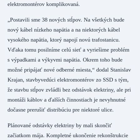
elektromontérov komplikovaná.
„Postavili sme 38 nových stĺpov. Na všetkých bude
nový kábel nízkeho napätia a na niektorých kábel
vysokého napätia, ktorý napojí novú trafostanicu.
Vďaka tomu posilníme celú sieť a vyriešime problém
s výpadkami a výkyvmi napätia. Okrem toho bude
možné pripájať nové odberné miesta,“ dodal Stanislav
Krajan, stavbyvedúci elektromontérov zo SSD s tým,
že stavbu stĺpov zvládli bez odstávok elektriny, ale pri
montáži káblov a ďalších činnostiach je nevyhnutné
dočasne prerušiť distribúciu pre niektoré ulice.
Plánované odstávky elektriny by mali skončiť
začiatkom mája. Kompletné ukončenie rekonštrukcie