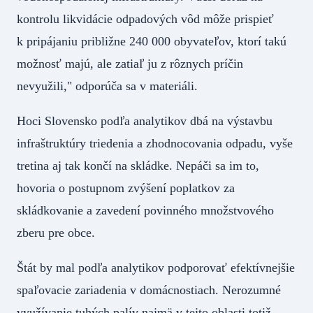
kontrolu likvidácie odpadových vôd môže prispieť
k pripájaniu približne 240 000 obyvateľov, ktorí takú
možnosť majú, ale zatiaľ ju z rôznych príčin
nevyužili," odporúča sa v materiáli.
Hoci Slovensko podľa analytikov dbá na výstavbu
infraštruktúry triedenia a zhodnocovania odpadu, vyše
tretina aj tak končí na skládke. Nepáči sa im to,
hovoria o postupnom zvýšení poplatkov za
skládkovanie a zavedení povinného množstvového
zberu pre obce.
Štát by mal podľa analytikov podporovať efektívnejšie
spaľovacie zariadenia v domácnostiach. Nerozumné
využívanie tuhých palív najmä v tejto oblasti totiž