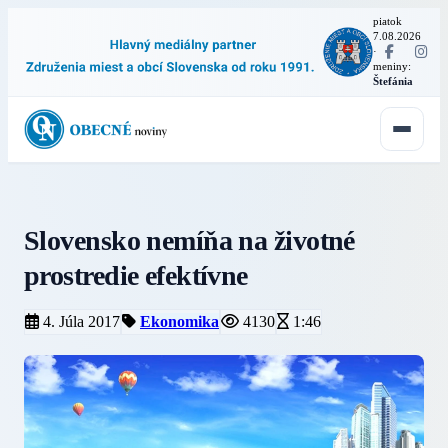
piatok
7.08.2026
·
meniny:
Štefánia
Slovensko nemíňa na životné
prostredie efektívne
4. Júla 2017
Ekonomika
4130
1:46