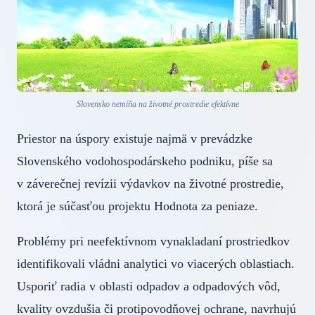
Slovensko nemíňa na životné prostredie efektívne
Priestor na úspory existuje najmä v prevádzke
Slovenského vodohospodárskeho podniku, píše sa
v záverečnej revízii výdavkov na životné prostredie,
ktorá je súčasťou projektu Hodnota za peniaze.
Problémy pri neefektívnom vynakladaní prostriedkov
identifikovali vládni analytici vo viacerých oblastiach.
Usporiť radia v oblasti odpadov a odpadových vôd,
kvality ovzdušia či protipovodňovej ochrane, navrhujú