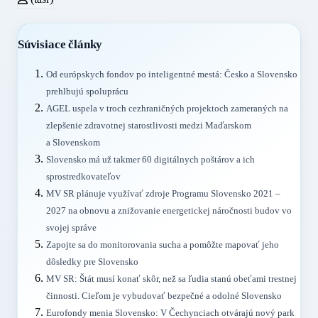
Súvisiace články
Od európskych fondov po inteligentné mestá: Česko a Slovensko
prehlbujú spoluprácu
AGEL uspela v troch cezhraničných projektoch zameraných na
zlepšenie zdravotnej starostlivosti medzi Maďarskom
a Slovenskom
Slovensko má už takmer 60 digitálnych poštárov a ich
sprostredkovateľov
MV SR plánuje využívať zdroje Programu Slovensko 2021 –
2027 na obnovu a znižovanie energetickej náročnosti budov vo
svojej správe
Zapojte sa do monitorovania sucha a pomôžte mapovať jeho
dôsledky pre Slovensko
MV SR: Štát musí konať skôr, než sa ľudia stanú obeťami trestnej
činnosti. Cieľom je vybudovať bezpečné a odolné Slovensko
Eurofondy menia Slovensko: V Čechynciach otvárajú nový park