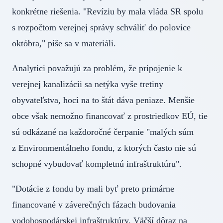
konkrétne riešenia. "Revíziu by mala vláda SR spolu
s rozpočtom verejnej správy schváliť do polovice
októbra," píše sa v materiáli.
Analytici považujú za problém, že pripojenie k
verejnej kanalizácii sa netýka vyše tretiny
obyvateľstva, hoci na to štát dáva peniaze. Menšie
obce však nemožno financovať z prostriedkov EÚ, tie
sú odkázané na každoročné čerpanie "malých súm
z Environmentálneho fondu, z ktorých často nie sú
schopné vybudovať kompletnú infraštruktúru".
"Dotácie z fondu by mali byť preto primárne
financované v záverečných fázach budovania
vodohospodárskej infraštruktúry. Väčší dôraz na