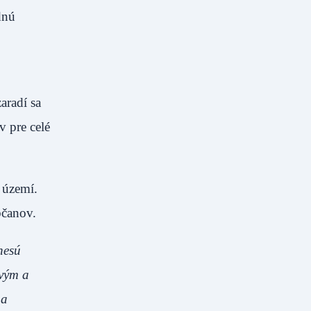
dnú
aradí sa
 pre celé
 území.
bčanov.
nesú
rvým a
 a