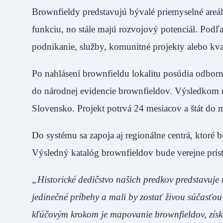
Brownfieldy predstavujú bývalé priemyselné areály
funkciu, no stále majú rozvojový potenciál. Podľ
podnikanie, služby, komunitné projekty alebo kvali
Po nahlásení brownfieldu lokalitu posúdia odborn
do národnej evidencie brownfieldov. Výsledkom 
Slovensko. Projekt potrvá 24 mesiacov a štát do 
Do systému sa zapoja aj regionálne centrá, kto
Výsledný katalóg brownfieldov bude verejne príst
„Historické dedičstvo našich predkov predstavuje
jedinečné príbehy a mali by zostať živou súčasťo
kľúčovým krokom je mapovanie brownfieldov, získa