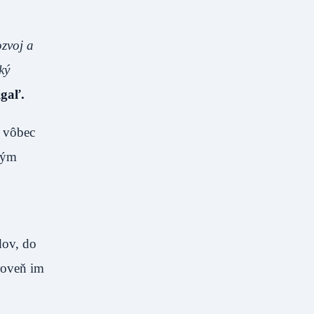
ozvoj a
ký
igaľ.
ť vôbec
kým
dov, do
roveň im