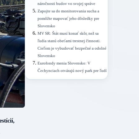
náročnosti budov vo svojej správe
Zapojte sa do monitorovania sucha a
pomôžte mapovať jeho dôsledky pre
Slovensko
MV SR: Štát musí konať skôr, než sa
ľudia stanú obeťami trestnej činnosti.
Cieľom je vybudovať bezpečné a odolné
Slovensko
Eurofondy menia Slovensko: V
Čechynciach otvárajú nový park pre ľudí
tícií,
m