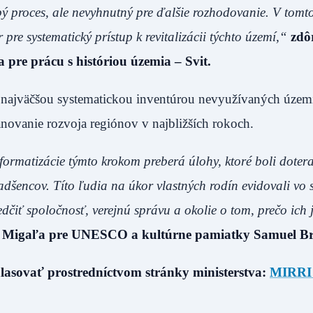
ý proces, ale nevyhnutný pre ďalšie rozhodovanie. V tomto
 pre systematický prístup k revitalizácii týchto území,“
zdô
 pre prácu s históriou územia – Svit.
 najväčšou systematickou inventúrou nevyužívaných území 
ánovanie rozvoja regiónov v najbližších rokoch.
nformatizácie týmto krokom preberá úlohy, ktoré boli doter
adšencov. Títo ľudia na úkor vlastných rodín evidovali vo
dčiť spoločnosť, verejnú správu a okolie o tom, prečo ich 
a Migaľa pre UNESCO a kultúrne pamiatky Samuel Br
asovať prostredníctvom stránky ministerstva:
MIRRI