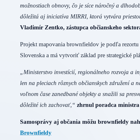
možnostiach obnovy, čo je síce náročný a dlhodob
dôležitá aj iniciatíva MIRRI, ktorá vytvára priestor
Vladimír Zentko, zástupca občianskeho sektora
Projekt mapovania brownfieldov je podľa rezortu
Slovenska a má vytvoriť základ pre strategické pl
„Ministerstvo investícií, regionálneho rozvoja a i
len na pleciach rôznych občianskych združení a n
voľnom čase zanedbané objekty a snažili sa presve
dôležité ich zachovať,“
zhrnul poradca ministr
Samosprávy aj občania môžu brownfieldy nahl
Brownfieldy