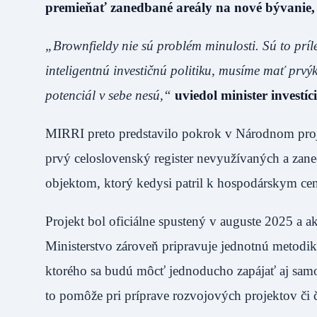
premieňať zanedbané areály na nové bývanie, p
„Brownfieldy nie sú problém minulosti. Sú to príl
inteligentnú investičnú politiku, musíme mať prvý
potenciál v sebe nesú,“
uviedol minister investí
MIRRI preto predstavilo pokrok v Národnom proj
prvý celoslovenský register nevyužívaných a z
objektom, ktorý kedysi patril k hospodárskym cen
Projekt bol oficiálne spustený v auguste 2025 a a
Ministerstvo zároveň pripravuje jednotnú metodik
ktorého sa budú môcť jednoducho zapájať aj samos
to pomôže pri príprave rozvojových projektov či 