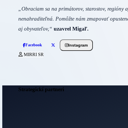
„Obraciam sa na primátorov, starostov, regióny aj
nenahraditeľná. Pomôžte nám zmapovať opustené ar
aj obyvateľov,“
uzavrel Migaľ.
Instagram
Facebook
MIRRI SR
Strategickí partneri