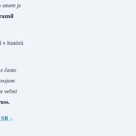
 smere je
raznil
v histórii
az často
 svojom
je veľmi
uss.
 SR –