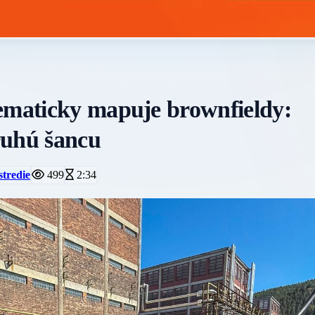
tematicky mapuje brownfieldy:
ruhú šancu
stredie
499
2:34