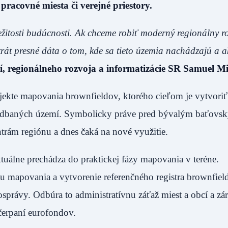
racovné miesta či verejné priestory.
ežitosti budúcnosti. Ak chceme robiť moderný regionálny r
krát presné dáta o tom, kde sa tieto územia nachádzajú a a
cií, regionálneho rozvoja a informatizácie SR Samuel M
ekte mapovania brownfieldov, ktorého cieľom je vytvori
anedbaných území. Symbolicky práve pred bývalým baťovs
trám regiónu a dnes čaká na nové využitie.
ktuálne prechádza do praktickej fázy mapovania v teréne.
u mapovania a vytvorenie referenčného registra brownfiel
právy. Odbúra to administratívnu záťaž miest a obcí a zá
čerpaní eurofondov.