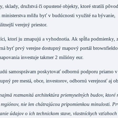
, sklady, družstvá či opustené objekty, ktoré stratili pôvo
a ministerstva môžu byť v budúcnosti využité na bývanie,
tnejší verejný priestor.
íci, ktorí ju zmapujú a vyhodnotia. Ak spĺňa podmienky, z
má byť prvý verejne dostupný mapový portál brownfieldov
mapovania investuje takmer 2 milióny eur.
ré budú samosprávam poskytovať odbornú podporu priamo v
upný pre mestá, obce, investorov, odbornú verejnosť aj o
 najmä rozmanitá architektúra priemyselných budov, ktoré 
u regiónov, nie len chátrajúcou pripomienkou minulosti. P
nie údajov o ich technickom stave, vlastníckych vzťahoch