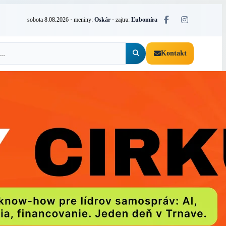
sobota 8.08.2026
· meniny:
Oskár
· zajtra:
Ľubomíra
Kontakt