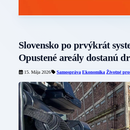
Slovensko po prvýkrát sys
Opustené areály dostanú d
15. Mája 2026
Samospráva
Ekonomika
Životné pro