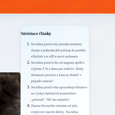
Súvisiace články
Sociálna poisťovňa prináša moderný
dizajn a jednoduchší prístup do portálu
eSlužieb cez eID a nové rozhranie
Sociálna poisťovňa od augusta spúšťa
výplatu 2 % z dane pre rodičov: Kedy
dostanete peniaze a kam sa obrátiť v
prípade otázok?
Sociálna poisťovňa upozorňuje klientov
na výskyt falošných kontrolórov
„péeniek“. Nič im neplaťte!
Zmena životného minima od júla
ovplyvní viaceré dávky: Sociálna