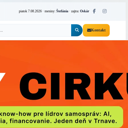
piatok 7.08.2026
· meniny:
Štefánia
· zajtra:
Oskár
Kontakt