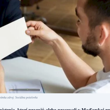
nímka zdroj: Sociálna poisťovňa
istenia, ktorí pracujú alebo pracovali v Maďarskej re