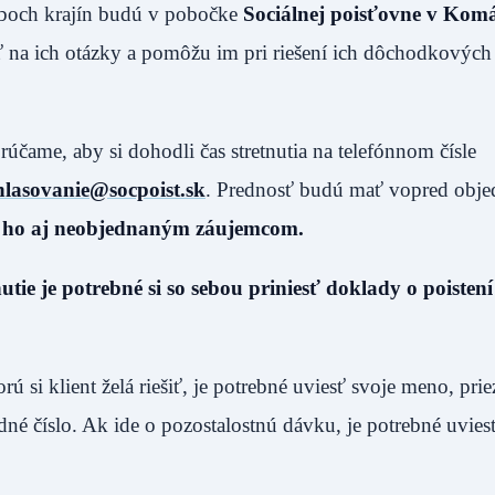
 oboch krajín budú v pobočke
Sociálnej poisťovne v Kom
 na ich otázky a pomôžu im pri riešení ich dôchodkových
ame, aby si dohodli čas stretnutia na telefónnom čísle
hlasovanie@socpoist.sk
. Prednosť budú mať vopred obje
e ho aj neobjednaným záujemcom.
ie je potrebné si so sebou priniesť doklady o poistení
 si klient želá riešiť, je potrebné uviesť svoje meno, prie
dné číslo. Ak ide o pozostalostnú dávku, je potrebné uviesť