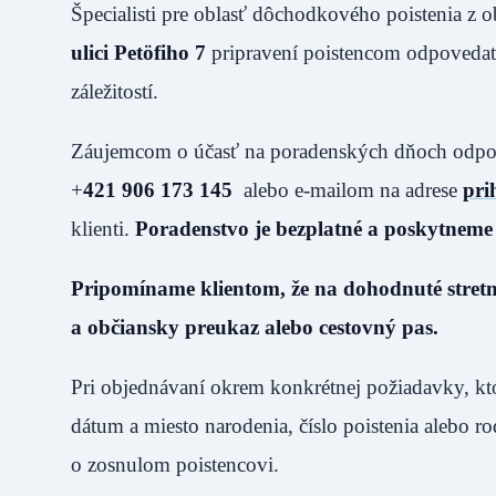
Špecialisti pre oblasť dôchodkového poistenia z
ulici Pet
ö
fiho 7
pripravení poistencom odpovedať
záležitostí.
Záujemcom o účasť na poradenských dňoch odporúč
+
421 906 173 145
alebo e-mailom na adrese
pri
klienti.
Poradenstvo je bezplatné a poskytnem
Pripomíname klientom, že na dohodnuté stretnut
a občiansky preukaz alebo cestovný pas.
Pri objednávaní okrem konkrétnej požiadavky, ktorú
dátum a miesto narodenia, číslo poistenia alebo ro
o zosnulom poistencovi.