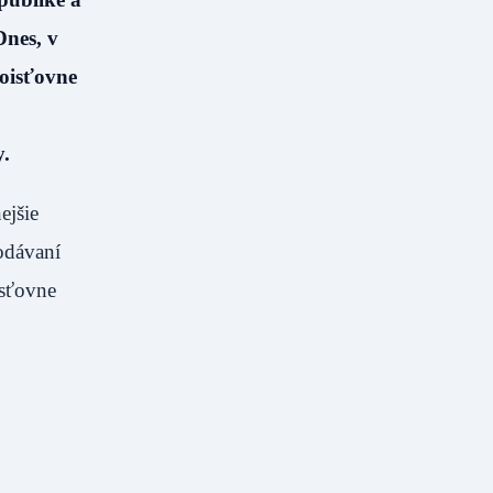
Dnes, v
poisťovne
y.
ejšie
odávaní
isťovne