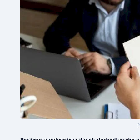
S
Poistenci a poberatelia dávok dôchodkového po