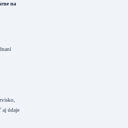
árne na
dnaní
zvisko,
 aj údaje