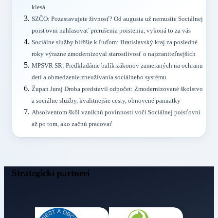
klesá
SZČO: Pozastavujete živnosť? Od augusta už nemusíte Sociálnej
poisťovni nahlasovať prerušenia poistenia, vykoná to za vás
Sociálne služby bližšie k ľuďom: Bratislavský kraj za posledné
roky výrazne zmodernizoval starostlivosť o najzraniteľnejších
MPSVR SR: Predkladáme balík zákonov zameraných na ochranu
detí a obmedzenie zneužívania sociálneho systému
Župan Juraj Droba predstavil odpočet: Zmodernizované školstvo
a sociálne služby, kvalitnejšie cesty, obnovené pamiatky
Absolventom škôl vzniknú povinnosti voči Sociálnej poisťovni
až po tom, ako začnú pracovať
Strategickí partneri