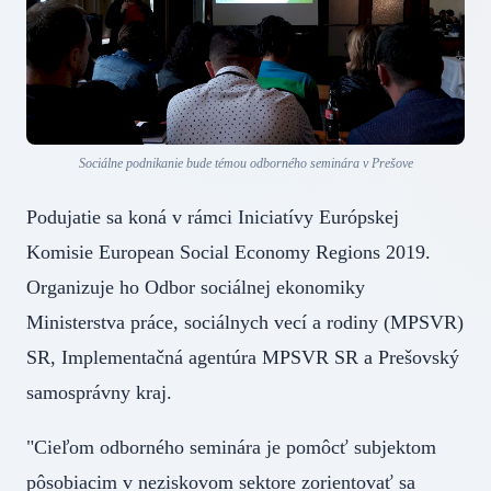
Sociálne podnikanie bude témou odborného seminára v Prešove
Podujatie sa koná v rámci Iniciatívy Európskej
Komisie European Social Economy Regions 2019.
Organizuje ho Odbor sociálnej ekonomiky
Ministerstva práce, sociálnych vecí a rodiny (MPSVR)
SR, Implementačná agentúra MPSVR SR a Prešovský
samosprávny kraj.
"Cieľom odborného seminára je pomôcť subjektom
pôsobiacim v neziskovom sektore zorientovať sa