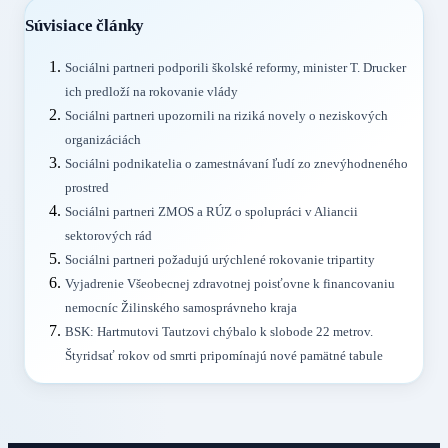
Súvisiace články
Sociálni partneri podporili školské reformy, minister T. Drucker
ich predloží na rokovanie vlády
Sociálni partneri upozornili na riziká novely o neziskových
organizáciách
Sociálni podnikatelia o zamestnávaní ľudí zo znevýhodneného
prostred
Sociálni partneri ZMOS a RÚZ o spolupráci v Aliancii
sektorových rád
Sociálni partneri požadujú urýchlené rokovanie tripartity
Vyjadrenie Všeobecnej zdravotnej poisťovne k financovaniu
nemocníc Žilinského samosprávneho kraja
BSK: Hartmutovi Tautzovi chýbalo k slobode 22 metrov.
Štyridsať rokov od smrti pripomínajú nové pamätné tabule