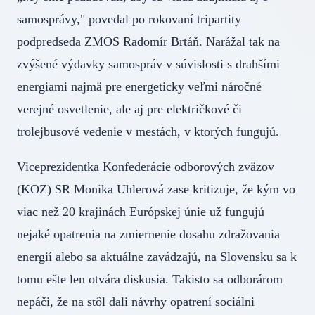
samosprávy," povedal po rokovaní tripartity
podpredseda ZMOS Radomír Brtáň. Narážal tak na
zvýšené výdavky samospráv v súvislosti s drahšími
energiami najmä pre energeticky veľmi náročné
verejné osvetlenie, ale aj pre električkové či
trolejbusové vedenie v mestách, v ktorých fungujú.
Viceprezidentka Konfederácie odborových zväzov
(KOZ) SR Monika Uhlerová zase kritizuje, že kým vo
viac než 20 krajinách Európskej únie už fungujú
nejaké opatrenia na zmiernenie dosahu zdražovania
energií alebo sa aktuálne zavádzajú, na Slovensku sa k
tomu ešte len otvára diskusia. Takisto sa odborárom
nepáči, že na stôl dali návrhy opatrení sociálni