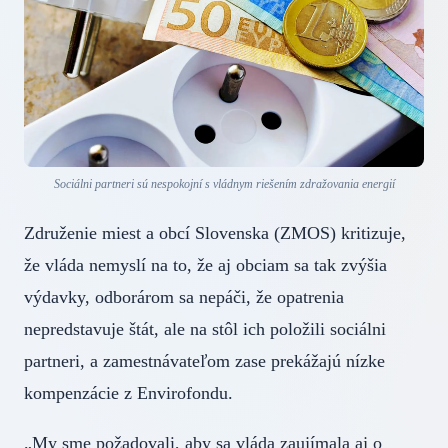
Sociálni partneri sú nespokojní s vládnym riešením zdražovania energií
Združenie miest a obcí Slovenska (ZMOS) kritizuje,
že vláda nemyslí na to, že aj obciam sa tak zvýšia
výdavky, odborárom sa nepáči, že opatrenia
nepredstavuje štát, ale na stôl ich položili sociálni
partneri, a zamestnávateľom zase prekážajú nízke
kompenzácie z Envirofondu.
„My sme požadovali, aby sa vláda zaujímala aj o