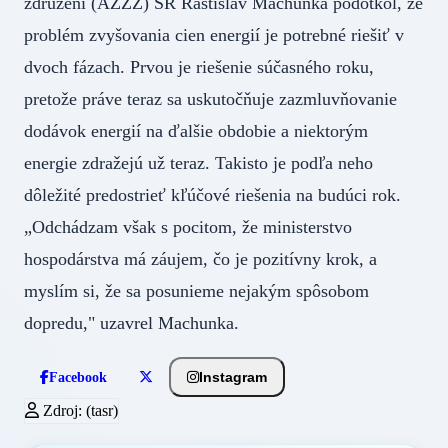
združení (AZZZ) SR Rastislav Machunka podotkol, že
problém zvyšovania cien energií je potrebné riešiť v
dvoch fázach. Prvou je riešenie súčasného roku,
pretože práve teraz sa uskutočňuje zazmluvňovanie
dodávok energií na ďalšie obdobie a niektorým
energie zdražejú už teraz. Takisto je podľa neho
dôležité predostrieť kľúčové riešenia na budúci rok.
„Odchádzam však s pocitom, že ministerstvo
hospodárstva má záujem, čo je pozitívny krok, a
myslím si, že sa posunieme nejakým spôsobom
dopredu," uzavrel Machunka.
Instagram
Facebook
Zdroj: (tasr)