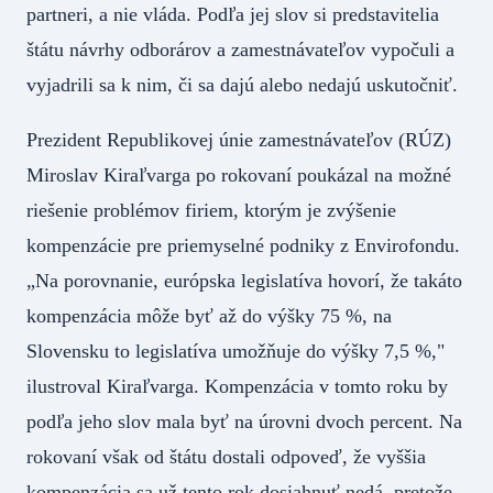
partneri, a nie vláda. Podľa jej slov si predstavitelia
štátu návrhy odborárov a zamestnávateľov vypočuli a
vyjadrili sa k nim, či sa dajú alebo nedajú uskutočniť.
Prezident Republikovej únie zamestnávateľov (RÚZ)
Miroslav Kiraľvarga po rokovaní poukázal na možné
riešenie problémov firiem, ktorým je zvýšenie
kompenzácie pre priemyselné podniky z Envirofondu.
„Na porovnanie, európska legislatíva hovorí, že takáto
kompenzácia môže byť až do výšky 75 %, na
Slovensku to legislatíva umožňuje do výšky 7,5 %,"
ilustroval Kiraľvarga. Kompenzácia v tomto roku by
podľa jeho slov mala byť na úrovni dvoch percent. Na
rokovaní však od štátu dostali odpoveď, že vyššia
kompenzácia sa už tento rok dosiahnuť nedá, pretože