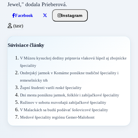
Jewel," dodala Prieberová.
Instagram
Facebook
(tasr)
Súvisiace články
V Múzeu kysuckej dediny pripravia vlakovú lúpež aj zbojnícke
špeciality
Ondrejský jarmok v Komárne ponúkne tradičné špeciality i
remeselnícky trh
Župní študenti varili ruské špeciality
Dni mesta ponúknu jarmok, folklór i zabíjačkové špeciality
Ružinov v sobotu rozvoňajú zabíjačkové špeciality
V Malackách sa budú podávať šošovicové špeciality
Medové špeciality regiónu Gemer-Malohont