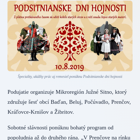
Špeciality, ukážky prác aj remesiel ponúknu Podsitnianske dni hojnosti
Podujatie organizuje Mikroregión Južné Sitno, ktorý
združuje šesť obcí Baďan, Beluj, Počúvadlo, Prenčov,
Kráľovce-Krnišov a Žibritov.
Sobotné slávnosti ponúknu bohatý program od
popoludnia až do druhého rána. „V Prenčove na rínku