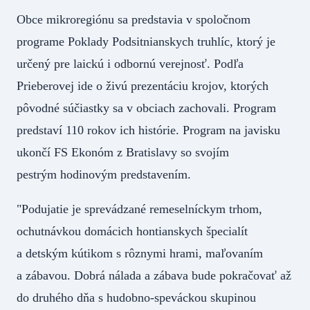
Obce mikroregiónu sa predstavia v spoločnom
programe Poklady Podsitnianskych truhlíc, ktorý je
určený pre laickú i odbornú verejnosť. Podľa
Prieberovej ide o živú prezentáciu krojov, ktorých
pôvodné súčiastky sa v obciach zachovali. Program
predstaví 110 rokov ich histórie. Program na javisku
ukončí FS Ekonóm z Bratislavy so svojím
pestrým hodinovým predstavením.
"Podujatie je sprevádzané remeselníckym trhom,
ochutnávkou domácich hontianskych špecialít
a detským kútikom s rôznymi hrami, maľovaním
a zábavou. Dobrá nálada a zábava bude pokračovať až
do druhého dňa s hudobno-speváckou skupinou