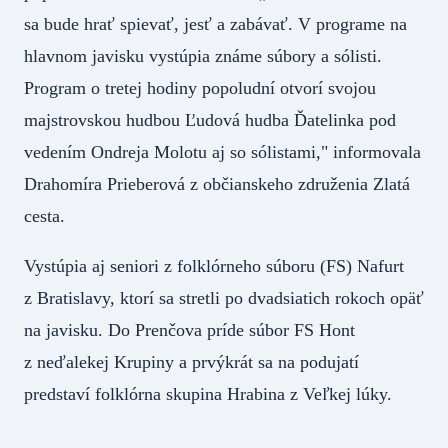
sa bude hrať spievať, jesť a zabávať. V programe na
hlavnom javisku vystúpia známe súbory a sólisti.
Program o tretej hodiny popoludní otvorí svojou
majstrovskou hudbou Ľudová hudba Ďatelinka pod
vedením Ondreja Molotu aj so sólistami," informovala
Drahomíra Prieberová z občianskeho združenia Zlatá
cesta.
Vystúpia aj seniori z folklórneho súboru (FS) Nafurt
z Bratislavy, ktorí sa stretli po dvadsiatich rokoch opäť
na javisku. Do Prenčova príde súbor FS Hont
z neďalekej Krupiny a prvýkrát sa na podujatí
predstaví folklórna skupina Hrabina z Veľkej lúky.