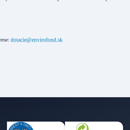
rese:
dotacie@envirofond.sk