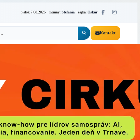
piatok 7.08.2026
· meniny:
Štefánia
· zajtra:
Oskár
Kontakt