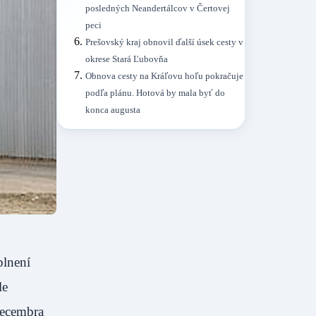
posledných Neandertálcov v Čertovej
peci
Prešovský kraj obnovil ďalší úsek cesty v
okrese Stará Ľubovňa
Obnova cesty na Kráľovu hoľu pokračuje
podľa plánu. Hotová by mala byť do
konca augusta
plnení
le
decembra