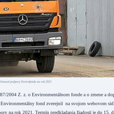
a činností podpory Envirofondu na rok 2021
 587/2004 Z. z. o Environmentálnom fonde a o zmene a do
v Environmentálny fond zverejnil na svojom webovom síd
ory na rok 2021. Termín predkladania žiadostí je do 15. 