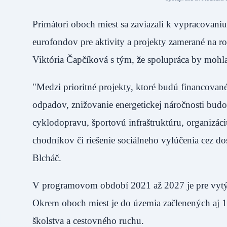
Primátori oboch miest sa zaviazali k vypracovaniu
eurofondov pre aktivity a projekty zamerané na 
Viktória Čapčíková s tým, že spolupráca by mohla
"Medzi prioritné projekty, ktoré budú financovan
odpadov, znižovanie energetickej náročnosti budo
cyklodopravu, športovú infraštruktúru, organizá
chodníkov či riešenie sociálneho vylúčenia cez 
Blcháč.
V programovom období 2021 až 2027 je pre vytýč
Okrem oboch miest je do územia začlenených aj 16 
školstva a cestovného ruchu.