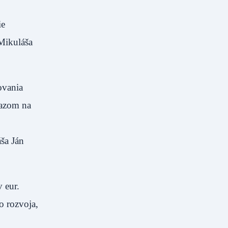
ie
Mikuláša
ovania
razom na
ša Ján
 eur.
o rozvoja,