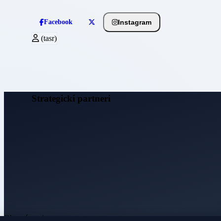
Instagram
Facebook
(tasr)
Strategickí partneri
Obecné noviny