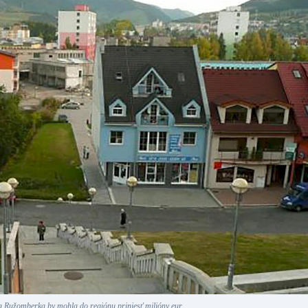
a Ružomberka by mohla do regiónu priniesť milióny eur