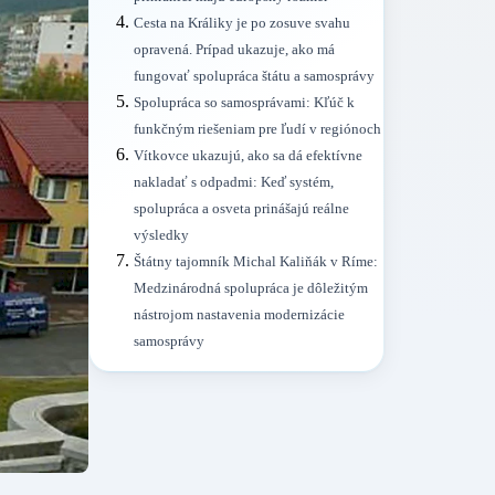
Cesta na Králiky je po zosuve svahu
opravená. Prípad ukazuje, ako má
fungovať spolupráca štátu a samosprávy
Spolupráca so samosprávami: Kľúč k
funkčným riešeniam pre ľudí v regiónoch
Vítkovce ukazujú, ako sa dá efektívne
nakladať s odpadmi: Keď systém,
spolupráca a osveta prinášajú reálne
výsledky
Štátny tajomník Michal Kaliňák v Ríme:
Medzinárodná spolupráca je dôležitým
nástrojom nastavenia modernizácie
samosprávy