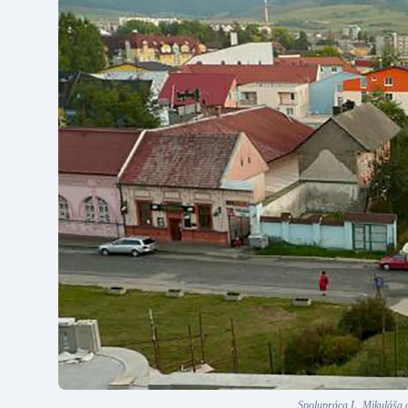
Spolupráca L. Mikuláša 