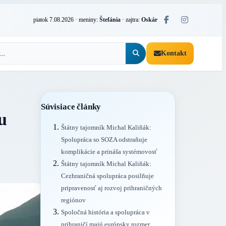
piatok 7.08.2026
· meniny:
Štefánia
· zajtra:
Oskár
Kontakt
Súvisiace články
u
Štátny tajomník Michal Kaliňák:
Spolupráca so SOZA odstraňuje
komplikácie a prináša systémovosť
Štátny tajomník Michal Kaliňák:
Cezhraničná spolupráca posilňuje
pripravenosť aj rozvoj prihraničných
regiónov
Spoločná história a spolupráca v
prihraničí majú európsky rozmer