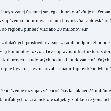
 integrovanej územnej stratégie, ktorá oprávňuje na čerpan
rozvoj územia. Informovala o tom hovorkyňa Liptovského 
 do regiónu priniesť viac ako 20 miliónov eur.
é z dotačných prostriedkov, sme zaradili podporu zhodnoc
v aj komunitný rozvoj. Tiež dopravnú infraštruktúru s dô
ciu kultúrnych a hudobných podujatí, budovanie náučných
dostupné bývanie," vymenoval primátor Liptovského Mikulá
ené územie rozvoja vyčlenená čiastka takmer 24 miliónov
priľahlých obcí a niektoré subjekty z oblasti regionálneh