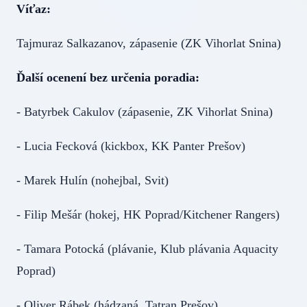
Víťaz:
Tajmuraz Salkazanov, zápasenie (ZK Vihorlat Snina)
Ďalší ocenení bez určenia poradia:
- Batyrbek Cakulov (zápasenie, ZK Vihorlat Snina)
- Lucia Fecková (kickbox, KK Panter Prešov)
- Marek Hulín (nohejbal, Svit)
- Filip Mešár (hokej, HK Poprad/Kitchener Rangers)
- Tamara Potocká (plávanie, Klub plávania Aquacity
Poprad)
- Oliver Rábek (hádzaná, Tatran Prešov)