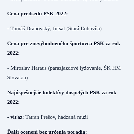
Cena predsedu PSK 2022:
- Tomáš Drahovský, futsal (Stará Ľubovňa)
Cena pre znevýhodneného športovca PSK za rok
2022:
- Miroslav Haraus (parazjazdové lyžovanie, ŠK HM
Slovakia)
Najúspešnejšie kolektívy dospelých PSK za rok
2022:
- víťaz
: Tatran Prešov, hádzaná muži
Ďalší ocenení bez určenia poradia: