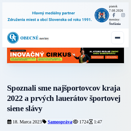
piatok
7.08.2026
·
meniny:
Štefánia
Spoznali sme najšportovcov kraja
2022 a prvých lauerátov športovej
siene slávy
18. Marca 2023
Samospráva
1724
1:47