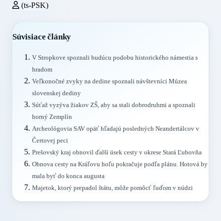
(ts-PSK)
Súvisiace články
V Stropkove spoznali budúcu podobu historického námestia s
hradom
Veľkonočné zvyky na dedine spoznali návštevníci Múzea
slovenskej dediny
Súťaž vyzýva žiakov ZŠ, aby sa stali dobrodruhmi a spoznali
horný Zemplín
Archeológovia SAV opäť hľadajú posledných Neandertálcov v
Čertovej peci
Prešovský kraj obnovil ďalší úsek cesty v okrese Stará Ľubovňa
Obnova cesty na Kráľovu hoľu pokračuje podľa plánu. Hotová by
mala byť do konca augusta
Majetok, ktorý prepadol štátu, môže pomôcť ľuďom v núdzi