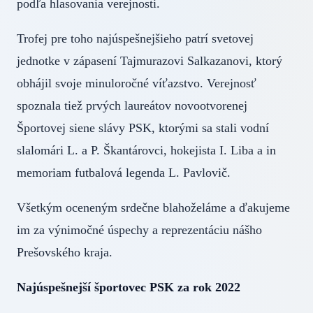
podľa hlasovania verejnosti.
Trofej pre toho najúspešnejšieho patrí svetovej
jednotke v zápasení Tajmurazovi Salkazanovi, ktorý
obhájil svoje minuloročné víťazstvo. Verejnosť
spoznala tiež prvých laureátov novootvorenej
Športovej siene slávy PSK, ktorými sa stali vodní
slalomári L. a P. Škantárovci, hokejista I. Liba a in
memoriam futbalová legenda L. Pavlovič.
Všetkým oceneným srdečne blahoželáme a ďakujeme
im za výnimočné úspechy a reprezentáciu nášho
Prešovského kraja.
Najúspešnejší športovec PSK za rok 2022