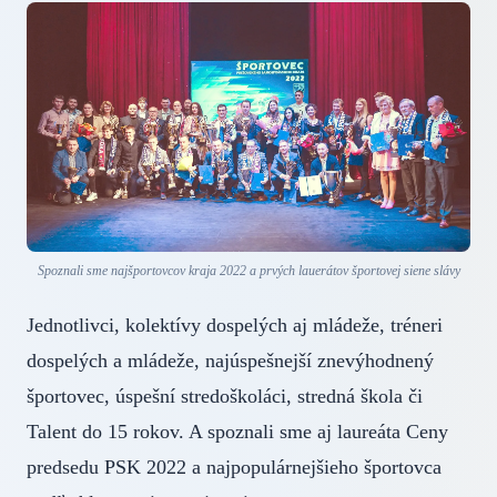
Spoznali sme najšportovcov kraja 2022 a prvých lauerátov športovej siene slávy
Jednotlivci, kolektívy dospelých aj mládeže, tréneri
dospelých a mládeže, najúspešnejší znevýhodnený
športovec, úspešní stredoškoláci, stredná škola či
Talent do 15 rokov. A spoznali sme aj laureáta Ceny
predsedu PSK 2022 a najpopulárnejšieho športovca