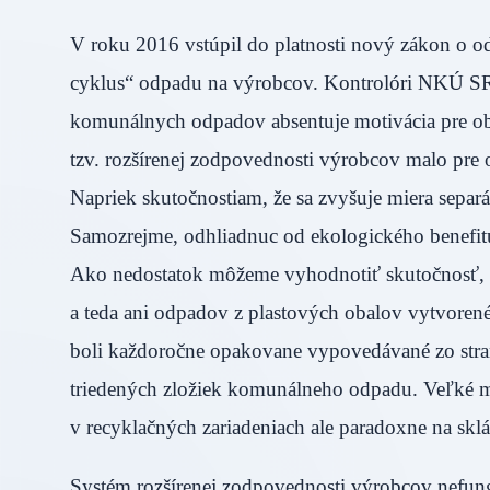
V roku 2016 vstúpil do platnosti nový zákon o o
cyklus“ odpadu na výrobcov. Kontrolóri NKÚ SR 
komunálnych odpadov absentuje motivácia pre ob
tzv. rozšírenej zodpovednosti výrobcov malo pre
Napriek skutočnostiam, že sa zvyšuje miera separ
Samozrejme, odhliadnuc od ekologického benefitu.
Ako nedostatok môžeme vyhodnotiť skutočnosť, 
a teda ani odpadov z plastových obalov vytvore
boli každoročne opakovane vypovedávané zo stra
triedených zložiek komunálneho odpadu. Veľké
v recyklačných zariadeniach ale paradoxne na sk
Systém rozšírenej zodpovednosti výrobcov nefung