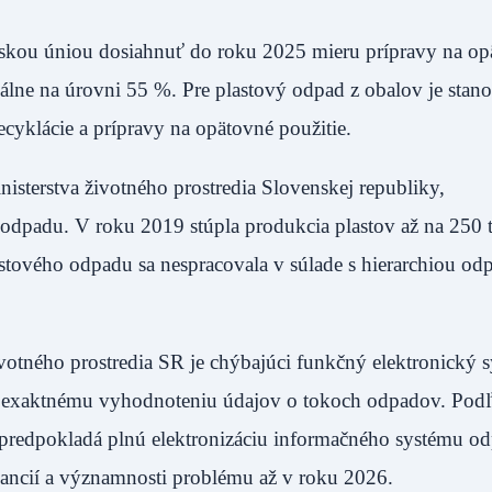
ópskou úniou dosiahnuť do roku 2025 mieru prípravy na o
lne na úrovni 55 %. Pre plastový odpad z obalov je stano
yklácie a prípravy na opätovné použitie.
sterstva životného prostredia Slovenskej republiky,
odpadu. V roku 2019 stúpla produkcia plastov až na 250 ti
astového odpadu sa nespracovala v súlade s hierarchiou o
votného prostredia SR je chýbajúci funkčný elektronický 
k exaktnému vyhodnoteniu údajov o tokoch odpadov. Pod
 predpokladá plnú elektronizáciu informačného systému 
nancií a významnosti problému až v roku 2026.