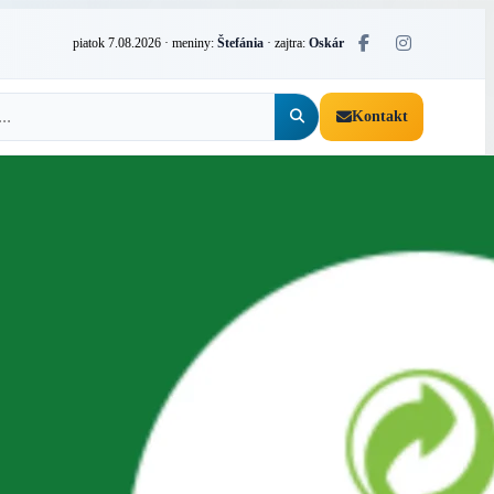
piatok 7.08.2026
· meniny:
Štefánia
· zajtra:
Oskár
Kontakt