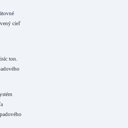
pätovné
vený cieľ
síc ton.
dpadového
systém
ľa
odpadového