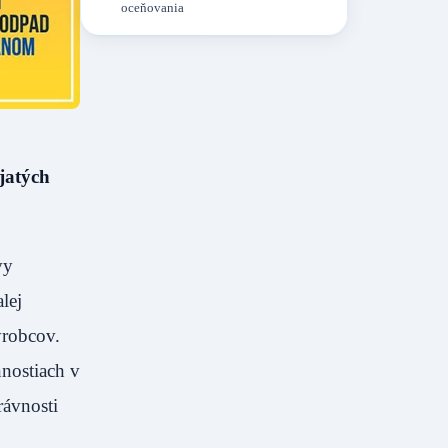
oceňovania
jatých
vy
lej
ýrobcov.
nostiach v
rávnosti