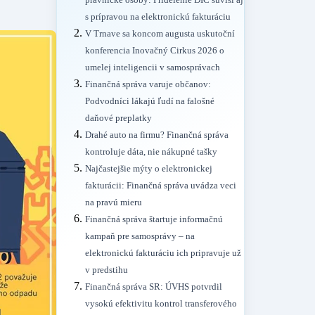
právnické osoby: Pridelenie DIČ súvisí aj
s prípravou na elektronickú fakturáciu
V Trnave sa koncom augusta uskutoční
konferencia Inovačný Cirkus 2026 o
umelej inteligencii v samosprávach
Finančná správa varuje občanov:
Podvodníci lákajú ľudí na falošné
daňové preplatky
Drahé auto na firmu? Finančná správa
kontroluje dáta, nie nákupné tašky
Najčastejšie mýty o elektronickej
fakturácii: Finančná správa uvádza veci
na pravú mieru
Finančná správa štartuje informačnú
kampaň pre samosprávy – na
elektronickú fakturáciu ich pripravuje už
v predstihu
Finančná správa SR: ÚVHS potvrdil
vysokú efektivitu kontrol transferového