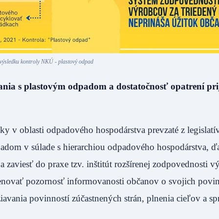
výsledku kontroly NKÚ - plastový odpad
nia s plastovým odpadom a dostatočnosť opatrení pri
ky v oblasti odpadového hospodárstva prevzaté z legislatí
padom v súlade s hierarchiou odpadového hospodárstva, ďa
 zaviesť do praxe tzv. inštitút rozšírenej zodpovednosti v
enovať pozornosť informovanosti občanov o svojich povin
iavania povinností zúčastnených strán, plnenia cieľov a sp