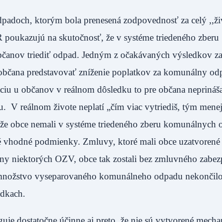
dpadoch, ktorým bola prenesená zodpovednosť za celý ,,ž
poukazujú na skutočnosť, že v systéme triedeného zberu
čanov triediť odpad. Jedným z očakávaných výsledkov z
 občana predstavovať zníženie poplatkov za komunálny od
áciu u občanov v reálnom dôsledku to pre občana neprináša
 V reálnom živote neplatí „čím viac vytriediš, tým menej 
že obce nemali v systéme triedeného zberu komunálnych
né vhodné podmienky. Zmluvy, ktoré mali obce uzatvoren
ny niektorých OZV, obce tak zostali bez zmluvného zabez
 množstvo vyseparovaného komunálneho odpadu nekončil
ládkach.
uje dostatočne účinne aj preto, že nie sú vytvorené mech