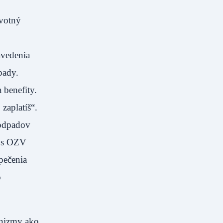
ivotný
avedenia
pady.
 benefity.
zaplatíš“.
 odpadov
é s OZV
pečenia
o
anizmy ako