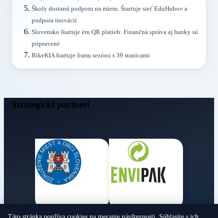
Školy dostanú podporu na mieru. Štartuje sieť EduHubov a
podpora inovácií
Slovensko štartuje éru QR platieb: Finančná správa aj banky sú
pripravené
BikeKIA štartuje ôsmu sezónu s 39 stanicami
Strategickí partneri
Táto stránka používa cookies na meranie návštevnosti. Súhlasíte s ich