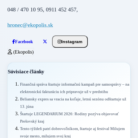
048 / 470 10 95, 0911 452 457,
hronec@ekopolis.sk
Instagram
Facebook
(Ekopolis)
Súvisiace články
Finančná správa štartuje informačnú kampaň pre samosprávy – na
elektronickú fakturáciu ich pripravuje už v predstihu
Beliansky expres sa vracia na koľaje, letnú sezónu odštartuje už
13. júna
Štartuje LEGENDARIUM 2026: Rodiny pozýva objavovať
Prešovský kraj
Tento týždeň patrí dobrovoľníkom, štartuje aj festival Milujem
svoje mesto, milujem svoj kraj