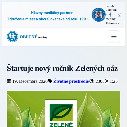
nedeľa
9.08.2026
·
meniny:
Ľubomíra
Štartuje nový ročník Zelených oáz
19. Decembra 2020
Životné prostredie
2308
1:25