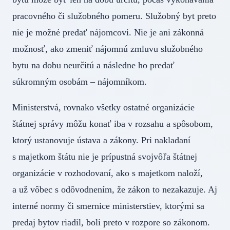
pracovného či služobného pomeru. Služobný byt preto
nie je možné predať nájomcovi. Nie je ani zákonná
možnosť, ako zmeniť nájomnú zmluvu služobného
bytu na dobu neurčitú a následne ho predať
súkromným osobám – nájomníkom.
Ministerstvá, rovnako všetky ostatné organizácie
štátnej správy môžu konať iba v rozsahu a spôsobom,
ktorý ustanovuje ústava a zákony. Pri nakladaní
s majetkom štátu nie je prípustná svojvôľa štátnej
organizácie v rozhodovaní, ako s majetkom naloží,
a už vôbec s odôvodnením, že zákon to nezakazuje. Aj
interné normy či smernice ministerstiev, ktorými sa
predaj bytov riadil, boli preto v rozpore so zákonom.