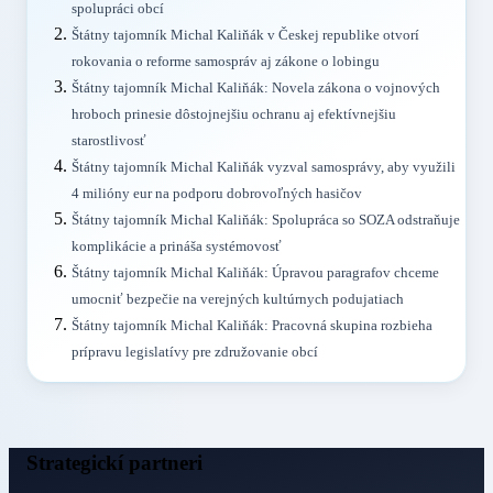
spolupráci obcí
Štátny tajomník Michal Kaliňák v Českej republike otvorí
rokovania o reforme samospráv aj zákone o lobingu
Štátny tajomník Michal Kaliňák: Novela zákona o vojnových
hroboch prinesie dôstojnejšiu ochranu aj efektívnejšiu
starostlivosť
Štátny tajomník Michal Kaliňák vyzval samosprávy, aby využili
4 milióny eur na podporu dobrovoľných hasičov
Štátny tajomník Michal Kaliňák: Spolupráca so SOZA odstraňuje
komplikácie a prináša systémovosť
Štátny tajomník Michal Kaliňák: Úpravou paragrafov chceme
umocniť bezpečie na verejných kultúrnych podujatiach
Štátny tajomník Michal Kaliňák: Pracovná skupina rozbieha
prípravu legislatívy pre združovanie obcí
Strategickí partneri