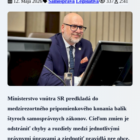
12. Mája 2026
Samospráva
Legislatíva
337
2:41
Ministerstvo vnútra SR predkladá do
medzirezortného pripomienkového konania balík
štyroch samosprávnych zákonov. Cieľom zmien je
odstrániť chyby a rozdiely medzi jednotlivými
právnymi úpravami a zjednotiť pravidlá pre obce,