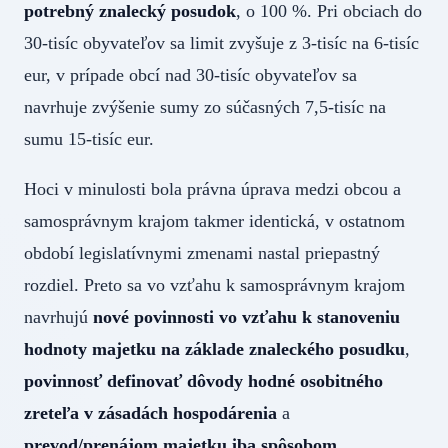
potrebný znalecký posudok
, o 100 %. Pri obciach do
30-tisíc obyvateľov sa limit zvyšuje z 3-tisíc na 6-tisíc
eur, v prípade obcí nad 30-tisíc obyvateľov sa
navrhuje zvýšenie sumy zo súčasných 7,5-tisíc na
sumu 15-tisíc eur.
Hoci v minulosti bola právna úprava medzi obcou a
samosprávnym krajom takmer identická, v ostatnom
období legislatívnymi zmenami nastal priepastný
rozdiel. Preto sa vo vzťahu k samosprávnym krajom
navrhujú
nové povinnosti vo vzťahu k stanoveniu
hodnoty majetku na základe znaleckého posudku
,
povinnosť definovať dôvody hodné osobitného
zreteľa v zásadách hospodárenia
a
prevod/prenájom majetku iba spôsobom