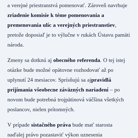
a verejné priestranstvá pomenovať. Zároveň navrhuje
zriadenie komisie k téme pomenovania a
premenovania ulíc a verejných priestranstiev
,
pretože doposiaľ je to výlučne v rukách Ústavu pamäti
národa.
Zmeny sa dotknú aj
obecného referenda
. O tej istej
otázke bude možné opätovne rozhodovať až po
uplynutí 24 mesiacov. Sprísňujú sa aj
pravidlá
prijímania všeobecne záväzných nariadení
– po
novom bude potrebná trojpätinová väčšina všetkých
poslancov, nielen prítomných.
V prípade
sistačného práva
bude mať starosta
naďalej právo pozastaviť výkon uznesenia