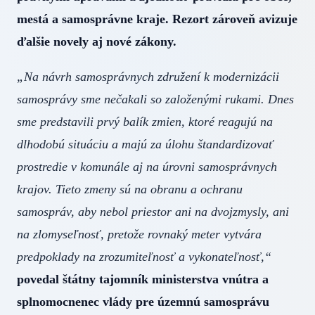
mestá a samosprávne kraje. Rezort zároveň avizuje
ďalšie novely aj nové zákony.
„Na návrh samosprávnych združení k modernizácii
samosprávy sme nečakali so založenými rukami. Dnes
sme predstavili prvý balík zmien, ktoré reagujú na
dlhodobú situáciu a majú za úlohu štandardizovať
prostredie v komunále aj na úrovni samosprávnych
krajov. Tieto zmeny sú na obranu a ochranu
samospráv, aby nebol priestor ani na dvojzmysly, ani
na zlomyseľnosť, pretože rovnaký meter vytvára
predpoklady na zrozumiteľnosť a vykonateľnosť,“
povedal štátny tajomník ministerstva vnútra a
splnomocnenec vlády pre územnú samosprávu