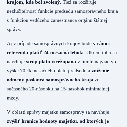
krajom, kde bol zvolený
. Tiež sa rozširuje
nezlučiteľnosť funkcie predsedu samosprávneho kraja
s funkciou vedúceho zamestnanca orgánu štátnej
správy.
Aj v prípade samosprávnych krajov bude
v rámci
referenda platiť 24-mesačná lehota
. Okrem toho sa
navrhuje
strop platu vicežupana
v limite najviac vo
výške 70 % mesačného platu predsedu a
zníženie
odmeny poslanca samosprávneho kraja
zo
súčasného 20-násobku na 15-násobok minimálnej
mzdy.
V oblasti správy majetku samosprávy sa navrhuje
zvýšiť hranice hodnoty majetku, od ktorých je