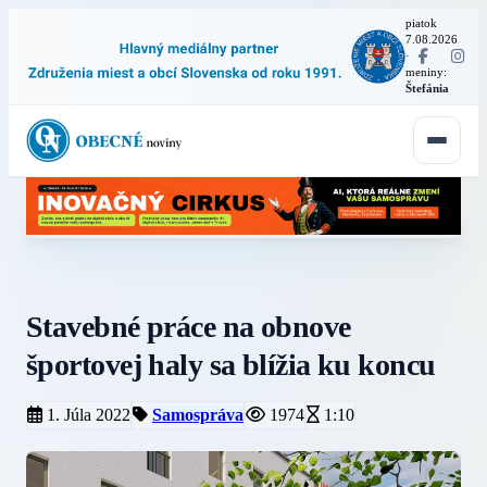
piatok
7.08.2026
·
meniny:
Štefánia
Stavebné práce na obnove
športovej haly sa blížia ku koncu
1. Júla 2022
Samospráva
1974
1:10