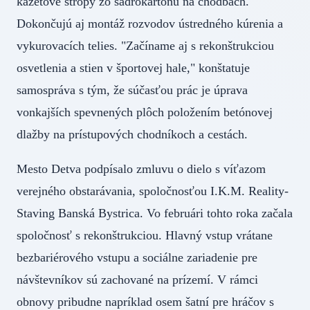
kazetové stropy zo sadrokartónu na chodbách.
Dokončujú aj montáž rozvodov ústredného kúrenia a
vykurovacích telies. "Začíname aj s rekonštrukciou
osvetlenia a stien v športovej hale," konštatuje
samospráva s tým, že súčasťou prác je úprava
vonkajších spevnených plôch položením betónovej
dlažby na prístupových chodníkoch a cestách.
Mesto Detva podpísalo zmluvu o dielo s víťazom
verejného obstarávania, spoločnosťou I.K.M. Reality-
Staving Banská Bystrica. Vo februári tohto roka začala
spoločnosť s rekonštrukciou. Hlavný vstup vrátane
bezbariérového vstupu a sociálne zariadenie pre
návštevníkov sú zachované na prízemí. V rámci
obnovy pribudne napríklad osem šatní pre hráčov s