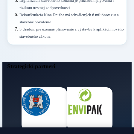
Digitalizácia stavebného konania je príkladom plytvania s
rizikom trestnej zodpovednosti
Rekonštrukcia Kina Družba má schválených 6 miliónov eur a
stavebné povolenie
S Úradom pre územné plánovanie a výstavbu k aplikácii nového
stavebného zákona
Strategickí partneri